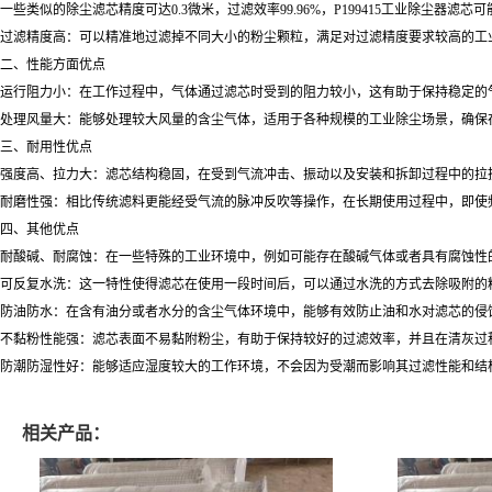
一些类似的除尘滤芯精度可达0.3微米，过滤效率99.96%，P199415工业除尘
过滤精度高：可以精准地过滤掉不同大小的粉尘颗粒，满足对过滤精度要求较高的工
二、性能方面优点
运行阻力小：在工作过程中，气体通过滤芯时受到的阻力较小，这有助于保持稳定的
处理风量大：能够处理较大风量的含尘气体，适用于各种规模的工业除尘场景，确保
三、耐用性优点
强度高、拉力大：滤芯结构稳固，在受到气流冲击、振动以及安装和拆卸过程中的拉
耐磨性强：相比传统滤料更能经受气流的脉冲反吹等操作，在长期使用过程中，即使
四、其他优点
耐酸碱、耐腐蚀：在一些特殊的工业环境中，例如可能存在酸碱气体或者具有腐蚀性
可反复水洗：这一特性使得滤芯在使用一段时间后，可以通过水洗的方式去除吸附的
防油防水：在含有油分或者水分的含尘气体环境中，能够有效防止油和水对滤芯的侵
不黏粉性能强：滤芯表面不易黏附粉尘，有助于保持较好的过滤效率，并且在清灰过程
防潮防湿性好：能够适应湿度较大的工作环境，不会因为受潮而影响其过滤性能和结构
相关产品：