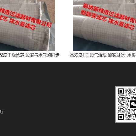
l深度干燥滤芯 酸雾与水气的同步
高浓度HCl酸气治理 酸雾过滤+水
净化
芯
厅