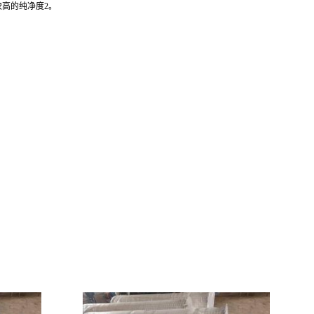
较高的纯净度2。
。