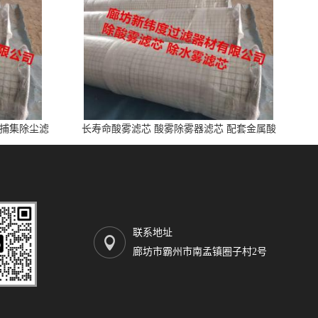
雾捕集除尘滤
长寿命酸雾滤芯 酸雾除雾器滤芯 配套金属酸
洗、电池制造业
联系地址
廊坊市霸州市南孟镇圈子村2号