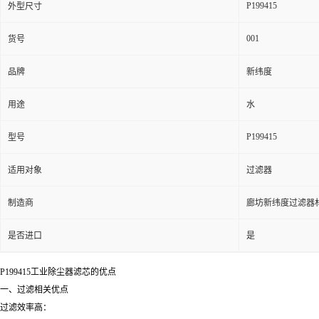
P199415
外型尺寸
001
货号
品牌
新纬度
用途
水
P199415
型号
适用对象
过滤器
制造商
廊坊新纬度过滤器
是否进口
是
P199415工业除尘器滤芯的优点
一、过滤相关优点
过滤效率高：