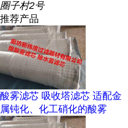
圈子村2号
推荐产品
酸雾滤芯 吸收塔滤芯 适配金
属钝化、化工硝化的酸雾