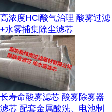
高浓度HCl酸气治理 酸雾过滤
+水雾捕集除尘滤芯
长寿命酸雾滤芯 酸雾除雾器
滤芯 配套金属酸洗、电池制