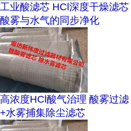
工业酸滤芯 HCl深度干燥滤芯
酸雾与水气的同步净化
高浓度HCl酸气治理 酸雾过滤
+水雾捕集除尘滤芯