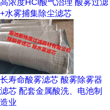
高浓度HCl酸气治理 酸雾过滤
+水雾捕集除尘滤芯
长寿命酸雾滤芯 酸雾除雾器
滤芯 配套金属酸洗、电池制
造业