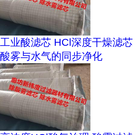
工业酸滤芯 HCl深度干燥滤芯
酸雾与水气的同步净化