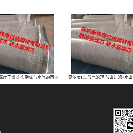
l深度干燥滤芯 酸雾与水气的同步
高浓度HCl酸气治理 酸雾过滤+水
净化
芯
厅