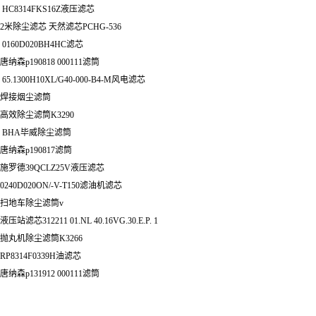
HC8314FKS16Z液压滤芯
2米除尘滤芯 天然滤芯PCHG-536
0160D020BH4HC滤芯
唐纳森p190818 000111滤筒
65.1300H10XL/G40-000-B4-M风电滤芯
焊接烟尘滤筒
高效除尘滤筒K3290
BHA毕威除尘滤筒
唐纳森p190817滤筒
施罗德39QCLZ25V液压滤芯
0240D020ON/-V-T150滤油机滤芯
扫地车除尘滤筒v
液压站滤芯312211 01.NL 40.16VG.30.E.P. 1
抛丸机除尘滤筒K3266
RP8314F0339H油滤芯
唐纳森p131912 000111滤筒