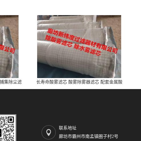
雾捕集除尘滤
长寿命酸雾滤芯 酸雾除雾器滤芯 配套金属酸
洗、电池制造业
联系地址
廊坊市霸州市南孟镇圈子村2号