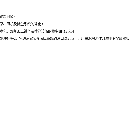
颗粒过滤3
泵、风机及除尘系统的净化3
净化，烟草加工设备及喷涂设备的粉尘回收过滤4
化和水净化等2。它通常安装在液压系统的进口端过滤中，用来滤除流体介质中的金属颗粒、污