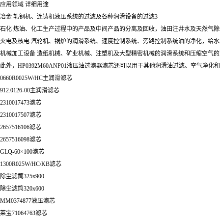
应用领域 详细用途
冶金 轧钢机、连铸机液压系统的过滤及各种润滑设备的过滤3
石化 炼油、化工生产过程中的产品及中间产品的分离及回收，油田注井水及天然气除
火电及核电 汽轮机、锅炉的润滑系统、速度控制系统、旁路控制系统油的净化，给水
机械加工设备 造纸机械、矿业机械、注塑机及大型精密机械的润滑系统和压缩空气的
此外，HP0392M60ANP01液压油过滤器滤芯还可以用于其他润滑油过滤、空气净
0660R0025W/HC主润滑滤芯
912.0126-00主润滑滤芯
2310017473滤芯
2310017507滤芯
2657516106滤芯
2657516098滤芯
GLQ-60×100滤芯
1300R025W/HC/KB滤芯
除尘滤筒325x900
除尘滤筒320x600
MM0374877液压滤芯
莱宝71064763滤芯