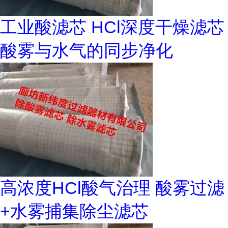
工业酸滤芯 HCl深度干燥滤芯
酸雾与水气的同步净化
高浓度HCl酸气治理 酸雾过滤
+水雾捕集除尘滤芯