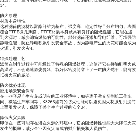
34。
防火原理
材质本身特性
这种滤筒的滤材以聚酯纤维为基布，强度高、稳定性好且分布均匀。表面
覆合PTFE微孔薄膜，PTFE材质本身就具有良好的阻燃性能，它能在遇
到火源时，减少滤筒燃烧的可能性。部分滤筒还添加导电纤维，可增强防
静电性能，防止静电积累引发安全事故，因为静电产生的火花可能会成为
火源，引发火灾4。
特殊处理工艺
滤筒在制作过程中可能经过了特殊的阻燃处理，这使得它在接触到明火或
高温时，不会迅速燃烧蔓延。就好比给滤筒穿上了一层防火铠甲，能有效
抵御火灾的威胁。
防火优势体现
应用场景安全保障
在一些容易产生火花或明火的工业环境中，如等离子激光切割机工作车
间、碳黑生产车间等，K3266滤筒的防火性能可以避免因火花溅射到滤筒
上而引发火灾，保障了整个生产过程的安全34。
降低火灾风险
即使在一些可能存在潜在火源的环境中，它的阻燃特性也能大大降低火灾
发生的概率，减少企业因火灾造成的财产损失和人员伤亡。