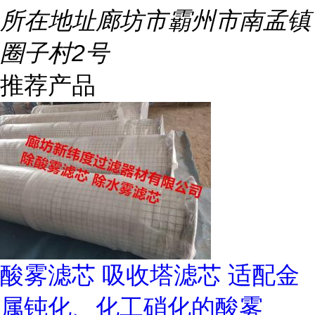
所在地址
廊坊市霸州市南孟镇
圈子村2号
推荐产品
酸雾滤芯 吸收塔滤芯 适配金
属钝化、化工硝化的酸雾