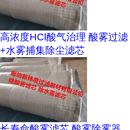
高浓度HCl酸气治理 酸雾过滤
+水雾捕集除尘滤芯
长寿命酸雾滤芯 酸雾除雾器