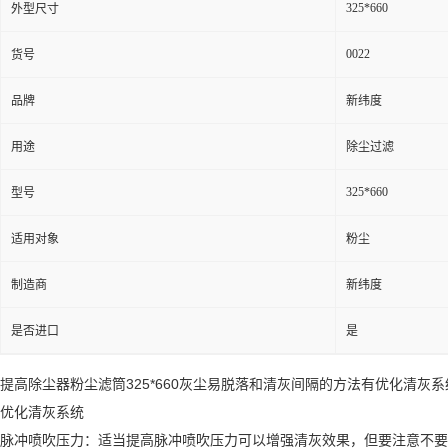
325*660
外型尺寸
0022
货号
品牌
新纬度
用途
除尘过滤
325*660
型号
适用对象
粉尘
制造商
新纬度
是否进口
是
提高除尘器粉尘滤筒325*660灰尘易脱落和清灰间隔的方法有优化清灰
优化清灰系统
脉冲喷吹压力：适当提高脉冲喷吹压力可以增强清灰效果，但要注意不要