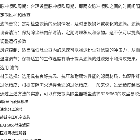
脉冲喷吹周期：合理设置脉冲喷吹周期，即两次脉冲喷吹之间的时间间隔
定期维护和检查
滤筒更换：定期检查滤筒的磨损情况，及时更换损坏或老化的滤筒。滤筒
设备清洁：保持除尘器内部清洁，定期清理积灰和杂物。这不仅可以提高
调整运行参数
风速控制：适当降低除尘器内的风速可以减少粉尘对滤筒的冲击力，从而
温度调节：保持适宜的工作温度有助于提高滤筒的过滤效率和清灰效果。
选用 滤筒
材质选择：选用具有良好抗温、抗压和耐腐蚀性能的滤筒材质，如聚酯纤
过滤精度：根据实际需求选择合适的过滤精度。一般来说，过滤精度越高
通过上述方法的实施，可以有效提高除尘器粉尘滤筒325*660的灰尘
6除蒸汽液体颗粒
油水分离滤芯
赫兹空压机空滤芯
EAF5055除尘滤筒
医院隔板过滤器