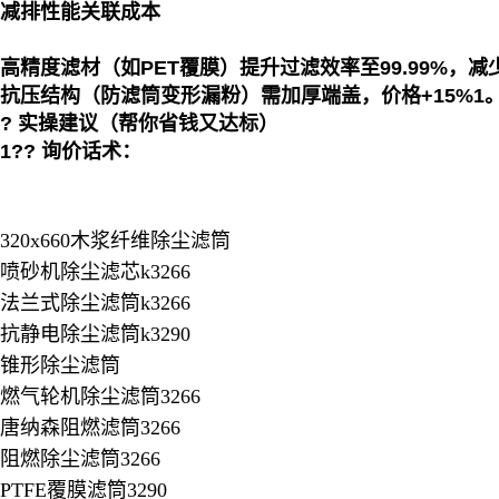
减排性能关联成本
高精度滤材（如PET覆膜）提升过滤效率至99.99%，
抗压结构（防滤筒变形漏粉）需加厚端盖，价格+15%1
? 实操建议（帮你省钱又达标）
1?? 询价话术：
320x660木浆纤维除尘滤筒
喷砂机除尘滤芯k3266
法兰式除尘滤筒k3266
抗静电除尘滤筒k3290
锥形除尘滤筒
燃气轮机除尘滤筒3266
唐纳森阻燃滤筒3266
阻燃除尘滤筒3266
PTFE覆膜滤筒3290