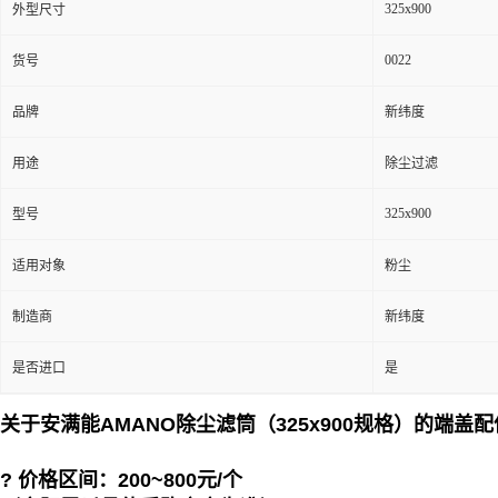
325x900
外型尺寸
0022
货号
品牌
新纬度
用途
除尘过滤
325x900
型号
适用对象
粉尘
制造商
新纬度
是否进口
是
关于安满能AMANO除尘滤筒（325x900规格）的端
? 价格区间：200~800元/个