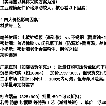
（实际需以具体采购方案为准）
工业滤筒配件价格浮动较大，核心看以下因素：
? 四大价格影响因素：
材质与工艺
端盖材质：电镀锌钢板（基础款） vs 不锈钢（耐腐蚀+2
密封圈：普通橡胶 vs 闭孔氯丁胶（防漏粉+耐高温，差价
小提示：密封圈老化会漏粉尘，别省这钱！
采购渠道
厂家直销（如廊坊贺尔克1）：批量订购可压价至区间下
贸易商代购（如16884）：加价15%~30%，但现货交付
二手市场（如jc35网5）：100元内可淘，但寿命风险高
订单量与定制需求
标准端盖（325x900）批量≥50个可谈折扣；
若需 防静电/覆膜 等特殊工艺（减排关键），单价上浮40