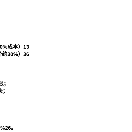
0%成本）13
约30%）36
限；
快；
。
%26。