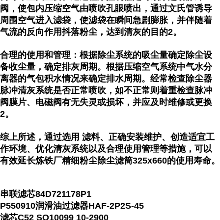
阀，使包内压缩空气由喷吹孔眼喷出，通过文氏管诱导
周围空气进入滤袋，使滤袋在瞬间急剧膨胀，并伴随着
气流的反向作用抖落粉尘，达到清灰的目的2。
合理的使用和管理：根据除尘系统的吸尘量确定除尘设
备收尘量，确定排灰周期。根据压缩空气系统中气水分
离器的气包积水情况来确定排水周期。经常检查除尘器
脉冲清灰系统是否正常喷吹，如不正常则着重检查脉冲
阀膜片、电磁阀有无失灵或损坏，并应及时维修或更换
2。
综上所述，通过选用 滤料、正确安装维护、创造适宜工
作环境、优化清灰系统以及合理使用管理等措施，可以
有效延长炼铁厂精细粉尘除尘滤筒325x660的使用寿命。
串联滤芯84D721178P1
P550910润滑油过滤器HAF-2P2S-45
滤芯C52 SO10099 10-2900