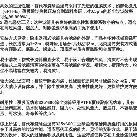
高效的过滤性能：替代布袋除尘滤筒采用了先进的覆膜技术，如膨化微孔
（ePTFE）薄膜通过热模压粘合到滤料表层，对0.5μm的粉尘过滤效率
可达99.999%1。
2 适合恶劣工况：这种滤筒具有良好的疏水性和摩擦系数小的特点，适合
在高过风速、湿度大、对除尘要求很高的工况下使用1。
安装方式灵活：除尘器褶式滤筒具有滤袋的外形，产品有多种花板直径可
选，长度通常为1~2m，特殊应用场合可以达到3m。此类滤筒安装方式通
常有顶装式、底装式、螺旋式，顶底盖材质有聚胺酯和金属两种1。
易于清灰：褶式长滤筒垂直安装，易于设计合理的气流，清灰时不会出现
横装式上层滤筒清离的粉尘落在下层滤筒的情况。褶距大，褶顶角大，粉
尘不易堵塞在夹缝内，易清灰1。
较大的过滤面积：相较于除尘布袋，过滤面积是同尺寸滤袋的2~4倍，可
大大减小设备体积，并且除尘效率更高，抗磨性能更好，更换维护更方便
1。
耐用性：覆膜无纺布325*660除尘滤筒采用PTFE覆膜聚酯无纺布，具有
过滤精度高、防水防油性能好、阻力小、处理风量大、挺度好、不容易变
形、可水洗、寿命长等优点4。
综上所述，替代布袋除尘滤筒325x660工业除尘褶皱滤筒折叠好用的原因
在于其高效的过滤性能、适应恶劣工况的能力、灵活的安装方式、易于清
灰的设计、较大的过滤面积以及耐用性。这些特点使得它在工业除尘领域