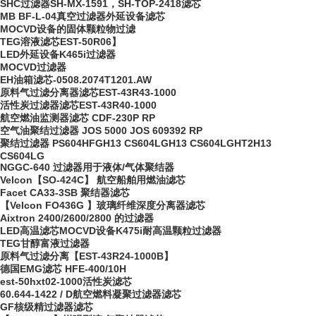
SHC过滤器SH-MX-1591，SH-TOP-2418滤芯
MB BF-L-04真空过滤器外延设备滤芯
MOCVD设备的固体颗粒物过滤
TEG溶液滤芯EST-50R06】
LED外延设备K465i过滤器
MOCVD过滤器
EH油箱滤芯-0508.2074T1201.AW
原料气过滤分离器滤芯EST-43R43-1000
活性炭过滤器滤芯EST-43R40-1000
航空燃油监测器滤芯 CDF-230P RP
空气油聚结过滤器 JOS 5000 JOS 609392 RP
聚结过滤器 PS604HFGH13 CS604LGH13 CS604LGHT2H13
CS604LG
NGGC-640 过滤器用于液体/气体聚结器
Velcon【SO-424C】 航空船舶用燃油滤芯
Facet CA33-3SB 聚结器滤芯
【Velcon FO436G 】玻璃纤维深度分离器滤芯
Aixtron 2400/2600/2800 的过滤器
LED高温滤芯MOCVD设备K475i耐高温颗粒过滤器
TEG甘醇富液过滤器
原料气过滤分离【EST-43R24-1000B】
德国EMG滤芯 HFE-400/10H
est-50hxt02-1000活性炭滤芯
60.644-1422 / D航空燃料凝聚过滤器滤芯
GF核级精过滤器滤芯