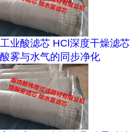
工业酸滤芯 HCl深度干燥滤芯
酸雾与水气的同步净化