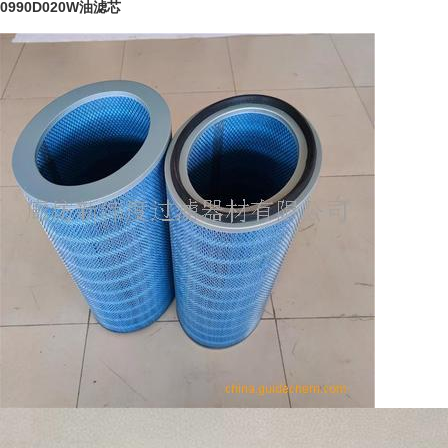
0990D020W油滤芯