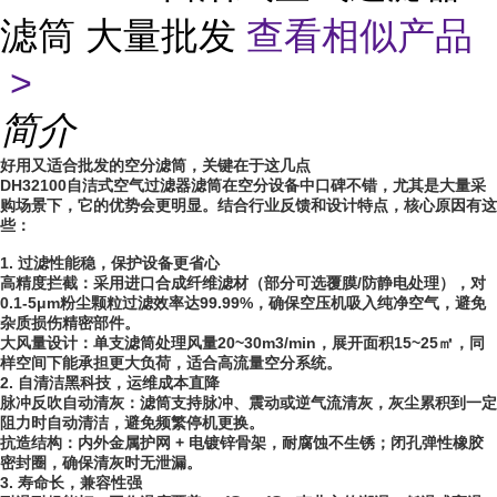
滤筒 大量批发
查看相似产品
>
简介
好用又适合批发的空分滤筒，关键在于这几点
DH32100自洁式空气过滤器滤筒在空分设备中口碑不错，尤其是大量采
购场景下，它的优势会更明显。结合行业反馈和设计特点，核心原因有这
些：
1. 过滤性能稳，保护设备更省心
高精度拦截：采用进口合成纤维滤材（部分可选覆膜/防静电处理），对
0.1-5μm粉尘颗粒过滤效率达99.99%，确保空压机吸入纯净空气，避免
杂质损伤精密部件。
大风量设计：单支滤筒处理风量20~30m3/min，展开面积15~25㎡，同
样空间下能承担更大负荷，适合高流量空分系统。
2. 自清洁黑科技，运维成本直降
脉冲反吹自动清灰：滤筒支持脉冲、震动或逆气流清灰，灰尘累积到一定
阻力时自动清洁，避免频繁停机更换。
抗造结构：内外金属护网 + 电镀锌骨架，耐腐蚀不生锈；闭孔弹性橡胶
密封圈，确保清灰时无泄漏。
3. 寿命长，兼容性强