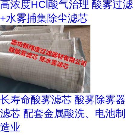
高浓度HCl酸气治理 酸雾过滤
+水雾捕集除尘滤芯
长寿命酸雾滤芯 酸雾除雾器
滤芯 配套金属酸洗、电池制
造业