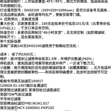
耐温耐候能打：工作温度覆盖-45℃~85℃，南北方的潮湿、低温或高温
车间都能扛住。
行业通用型号：DH32100（320×220×1000mm）是空分设备常见规格，
主流品牌如鼎和、金旺盛等均生产，替换安装零门槛。
4. 优势突出，采购更划算
量大价优：百家搜索显示，100支起批单价可低至101元/支（比零售价低
13%以上），千支订单还有空间。
快速交付：多家供应商标注“48小时发货”，且支持定制（如防潮滤材、
特殊尺寸），适合紧急项目。
举个实际场景
某钢厂采购100支DH32100滤筒用于制氧站空压机：
成本： 省了约1500元；
维护：脉冲清灰让滤筒寿命延至1.5年，年维护次数减少60%；
停机损失：避免因滤芯堵塞导致的意外停产，一次省下数万元。
小提醒：南方潮湿地区优先选防潮滤材版本（如覆膜聚酯），北方低温环
境注意橡胶密封圈耐寒性——和供应商明确需求，批发时这些细节可定
制。
船舶专用液压油滤芯100017
129828-01-1407颇尔金属滤芯
胺液预过滤器滤芯 富液回收过滤器滤芯
美国TEM气体过滤器
半导体过滤器
双联稀油站滤芯FRD.WJA1.017
液压油滤芯HCY-150D001-FKP15Z