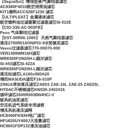
【SepraSol】增强型液/气聚结器滤芯
AC9380F4010航空润滑油滤芯
KIT1燃料ACC426F1230 滤芯
【ULTIPLEAT】金属液体滤芯
航空燃料油过滤凝聚过滤器滤芯SI-522E
【CIO-330-AC-003FB】
Peco 气体聚结过滤器
【EST-50R06-1000】 天然气聚结器滤芯
液压2700R010ON/PO/-KB贺德克滤芯
Veeco过滤器滤芯770-00070-000
VER1409WM16H滤芯
WR8300FON20H-L颇尔滤芯
SI-443滤芯SI-422A
WR8300FON20H-L颇尔滤芯
液压站滤芯LA160x580A20
增田MASUDA滤芯F16-010P
ZINGA津加液压滤芯ZAE03 ZAE-10L ZAE-25 ZAE25L
HYDAC不锈钢滤芯KNS30-2402416
循环滤芯2600R003BN4HC/-V
吸风机油泵滤芯
空压机进气系统专用滤筒
增压风机液压滤网
HC8400FKNXH电厂滤芯
HFU620UY400J大流量滤芯
HC9601FDP13Z液压油滤芯