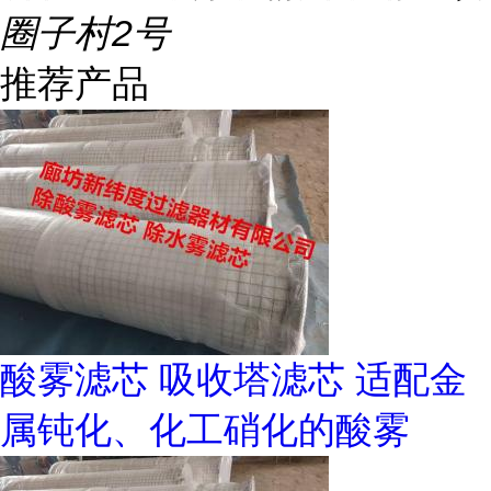
圈子村2号
推荐产品
酸雾滤芯 吸收塔滤芯 适配金
属钝化、化工硝化的酸雾