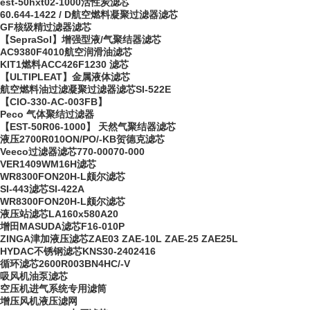
est-50hxt02-1000活性炭滤芯
60.644-1422 / D航空燃料凝聚过滤器滤芯
GF核级精过滤器滤芯
【SepraSol】增强型液/气聚结器滤芯
AC9380F4010航空润滑油滤芯
KIT1燃料ACC426F1230 滤芯
【ULTIPLEAT】金属液体滤芯
航空燃料油过滤凝聚过滤器滤芯SI-522E
【CIO-330-AC-003FB】
Peco 气体聚结过滤器
【EST-50R06-1000】 天然气聚结器滤芯
液压2700R010ON/PO/-KB贺德克滤芯
Veeco过滤器滤芯770-00070-000
VER1409WM16H滤芯
WR8300FON20H-L颇尔滤芯
SI-443滤芯SI-422A
WR8300FON20H-L颇尔滤芯
液压站滤芯LA160x580A20
增田MASUDA滤芯F16-010P
ZINGA津加液压滤芯ZAE03 ZAE-10L ZAE-25 ZAE25L
HYDAC不锈钢滤芯KNS30-2402416
循环滤芯2600R003BN4HC/-V
吸风机油泵滤芯
空压机进气系统专用滤筒
增压风机液压滤网