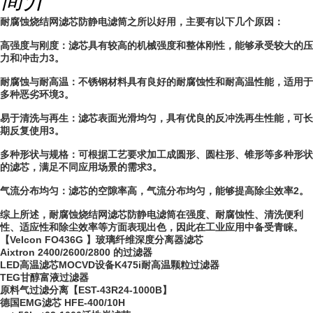
耐腐蚀烧结网滤芯防静电滤筒之所以好用，主要有以下几个原因：
高强度与刚度：滤芯具有较高的机械强度和整体刚性，能够承受较大的压
力和冲击力3。
耐腐蚀与耐高温：不锈钢材料具有良好的耐腐蚀性和耐高温性能，适用于
多种恶劣环境3。
易于清洗与再生：滤芯表面光滑均匀，具有优良的反冲洗再生性能，可长
期反复使用3。
多种形状与规格：可根据工艺要求加工成圆形、圆柱形、锥形等多种形状
的滤芯，满足不同应用场景的需求3。
气流分布均匀：滤芯的空隙率高，气流分布均匀，能够提高除尘效率2。
综上所述，耐腐蚀烧结网滤芯防静电滤筒在强度、耐腐蚀性、清洗便利
性、适应性和除尘效率等方面表现出色，因此在工业应用中备受青睐。
【Velcon FO436G 】玻璃纤维深度分离器滤芯
Aixtron 2400/2600/2800 的过滤器
LED高温滤芯MOCVD设备K475i耐高温颗粒过滤器
TEG甘醇富液过滤器
原料气过滤分离【EST-43R24-1000B】
德国EMG滤芯 HFE-400/10H