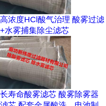
高浓度HCl酸气治理 酸雾过滤
+水雾捕集除尘滤芯
长寿命酸雾滤芯 酸雾除雾器
滤芯 配套金属酸洗、电池制