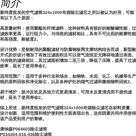
简介
新纬度批发的空气滤筒324x1000布袋除尘滤芯之所以被认为好用，可能
有以下几个原因：
高质量材料：使用聚酯长纤维滤料，这种材料具有较好的耐酸碱性能，过
滤效率更高，运行阻力小。与传统的滤材相比，具有不可比拟的耐磨性能
和高强度、耐破度2。
设计优势：坚韧耐用的聚酯滤材与防腐钢板网支撑结构结合而成，新型敞
开式折折设计增加了有效过滤面积且可以使气流恒定无障碍地通过表面。
与传统的滤袋相比，其过滤面积增加二至三倍，降低了压降，提高了过滤
效率，延长了使用寿命2。
适用范围广：适用于多种行业和场合，如钢铁、水泥、化工、机械等生产
线的原料回收和净化除尘，以及各种炉灶的烟气过滤和微细物料回收2。
易于维护：脉冲反吹及其他方式更易清灰，可用水反复清洗而不损伤滤
材，延长了使用寿命2。
综上所述，新纬度批发的空气滤筒324x1000布袋除尘滤芯在材料质量、
设计创新、适用范围和维护便利性方面表现出色，这些因素共同作用使得
该产品受到用户的青睐。
唐纳森P064603除尘滤筒
P034304-016-436除尘滤筒