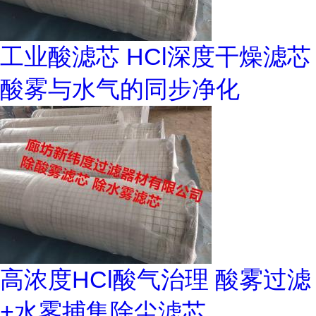
工业酸滤芯 HCl深度干燥滤芯
酸雾与水气的同步净化
高浓度HCl酸气治理 酸雾过滤
+水雾捕集除尘滤芯