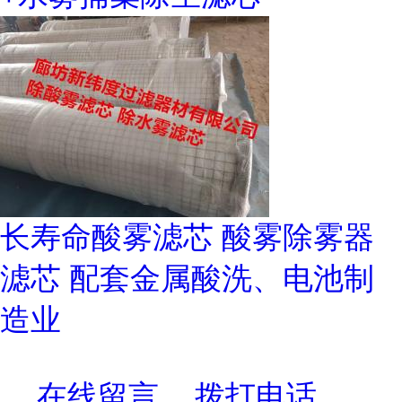
长寿命酸雾滤芯 酸雾除雾器
滤芯 配套金属酸洗、电池制
造业
在线留言
拨打电话