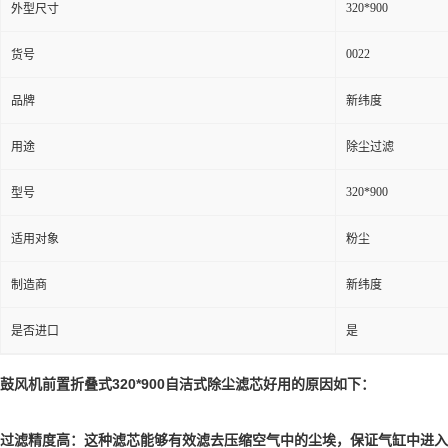
320*900
外型尺寸
0022
货号
品牌
新纬度
用途
除尘过滤
320*900
型号
适用对象
粉尘
制造商
新纬度
是否进口
是
鼓风机前置折叠式320*900自洁式除尘滤芯好用的原因如下：
过滤精度高：这种滤芯能够有效滤去压缩空气中的尘埃，保证气缸中进入