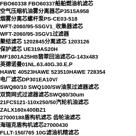
FBO60338 FBO60337船舶燃油机滤芯
空气压缩机油雾分离器芯P3515A958
烟雾分离芯螺杆泵PS-CE03-518
WFT-2060/95-5SGV1_收集器滤芯
WFT-2060/95-3SGV1过滤器
聚结滤芯 1202845分离滤芯 1203126
保护滤芯 UE319AS20H
MF1801A25HB翡翠回油滤芯G-143x483
英德诺曼01NL.63.40G.30.E.P
HAWE 40523HAWE 523510HAWE 728354
电厂滤芯DP301EA10V/
SWQ80/10 SWQ100/SW油泵过滤器滤芯
双筒网式过滤器滤芯SWQ80/30um
21FC5121-110x250/50汽轮机油滤芯
ZALX160x400BZ1
27000188盾构机滤芯 齿轮油滤芯
海瑞克盾构机滤芯27000430
FLLT-150/765 10G滤油机精滤芯