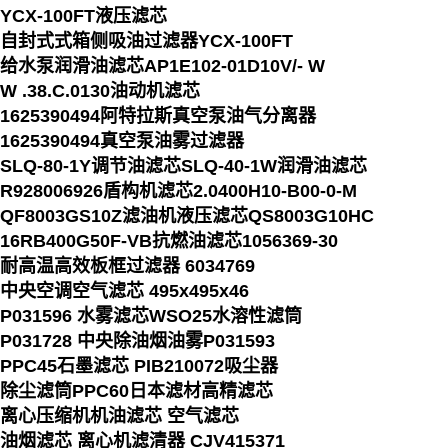
YCX-100FT液压滤芯
自封式式箱侧吸油过滤器YCX-100FT
给水泵润滑油滤芯AP1E102-01D10V/- W
W .38.C.0130油动机滤芯
1625390494阿特拉斯真空泵油气分离器
1625390494真空泵油雾过滤器
SLQ-80-1Y调节油滤芯SLQ-40-1W润滑油滤芯
R928006926盾构机滤芯2.0400H10-B00-0-M
QF8003GS10Z滤油机液压滤芯QS8003G10HC
16RB400G50F-VB抗燃油滤芯1056369-30
耐高温高效板框过滤器 6034769
中央空调空气滤芯 495x495x46
P031596 水雾滤芯WSO25水溶性滤筒
P031728 中央除油烟油雾P031593
PPC45石墨滤芯 PIB210072吸尘器
除尘滤筒PPC60日本滤材高精滤芯
离心压缩机机油滤芯 空气滤芯
油烟滤芯 离心机滤清器 CJV415371