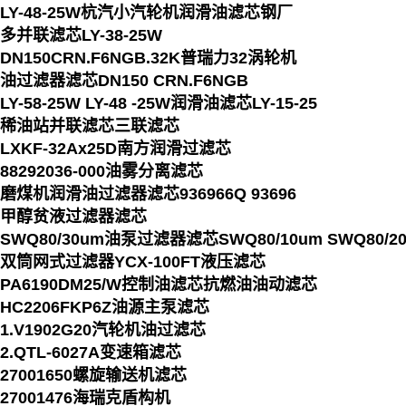
LY-48-25W杭汽小汽轮机润滑油滤芯钢厂
多并联滤芯LY-38-25W
DN150CRN.F6NGB.32K普瑞力32涡轮机
油过滤器滤芯DN150 CRN.F6NGB
LY-58-25W LY-48 -25W润滑油滤芯LY-15-25
稀油站并联滤芯三联滤芯
LXKF-32Ax25D南方润滑过滤芯
88292036-000油雾分离滤芯
磨煤机润滑油过滤器滤芯936966Q 93696
甲醇贫液过滤器滤芯
SWQ80/30um油泵过滤器滤芯SWQ80/10um SWQ80/2
双筒网式过滤器YCX-100FT液压滤芯
PA6190DM25/W控制油滤芯抗燃油油动滤芯
HC2206FKP6Z油源主泵滤芯
1.V1902G20汽轮机油过滤芯
2.QTL-6027A变速箱滤芯
27001650螺旋输送机滤芯
27001476海瑞克盾构机