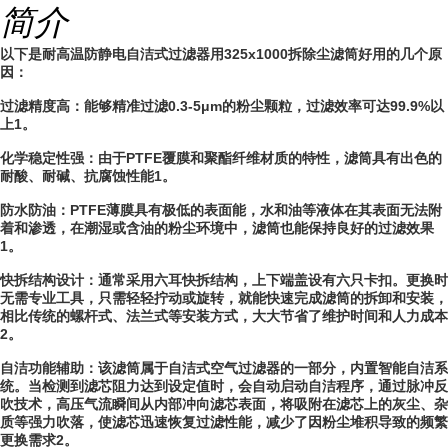
简介
以下是耐高温防静电自洁式过滤器用325x1000拆除尘滤筒好用的几个原
因：
过滤精度高：能够精准过滤0.3-5μm的粉尘颗粒，过滤效率可达99.9%以
上1。
化学稳定性强：由于PTFE覆膜和聚酯纤维材质的特性，滤筒具有出色的
耐酸、耐碱、抗腐蚀性能1。
防水防油：PTFE薄膜具有极低的表面能，水和油等液体在其表面无法附
着和渗透，在潮湿或含油的粉尘环境中，滤筒也能保持良好的过滤效果
1。
快拆结构设计：通常采用六耳快拆结构，上下端盖设有六只卡扣。更换时
无需专业工具，只需轻轻拧动或旋转，就能快速完成滤筒的拆卸和安装，
相比传统的螺杆式、法兰式等安装方式，大大节省了维护时间和人力成本
2。
自洁功能辅助：该滤筒属于自洁式空气过滤器的一部分，内置智能自洁系
统。当检测到滤芯阻力达到设定值时，会自动启动自洁程序，通过脉冲反
吹技术，高压气流瞬间从内部冲向滤芯表面，将吸附在滤芯上的灰尘、杂
质等强力吹落，使滤芯迅速恢复过滤性能，减少了因粉尘堆积导致的频繁
更换需求2。