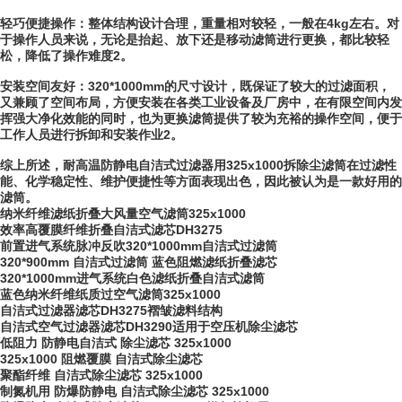
轻巧便捷操作：整体结构设计合理，重量相对较轻，一般在4kg左右。对
于操作人员来说，无论是抬起、放下还是移动滤筒进行更换，都比较轻
松，降低了操作难度2。
安装空间友好：320*1000mm的尺寸设计，既保证了较大的过滤面积，
又兼顾了空间布局，方便安装在各类工业设备及厂房中，在有限空间内发
挥强大净化效能的同时，也为更换滤筒提供了较为充裕的操作空间，便于
工作人员进行拆卸和安装作业2。
综上所述，耐高温防静电自洁式过滤器用325x1000拆除尘滤筒在过滤性
能、化学稳定性、维护便捷性等方面表现出色，因此被认为是一款好用的
滤筒。
纳米纤维滤纸折叠大风量空气滤筒325x1000
效率高覆膜纤维折叠自洁式滤芯DH3275
前置进气系统脉冲反吹320*1000mm自洁式过滤筒
320*900mm 自洁式过滤筒 蓝色阻燃滤纸折叠滤芯
320*1000mm进气系统白色滤纸折叠自洁式滤筒
蓝色纳米纤维纸质过空气滤筒325x1000
自洁式过滤器滤芯DH3275褶皱滤料结构
自洁式空气过滤器滤芯DH3290适用于空压机除尘滤芯
低阻力 防静电自洁式 除尘滤芯 325x1000
325x1000 阻燃覆膜 自洁式除尘滤芯
聚酯纤维 自洁式除尘滤芯 325x1000
制氮机用 防爆防静电 自洁式除尘滤芯 325x1000