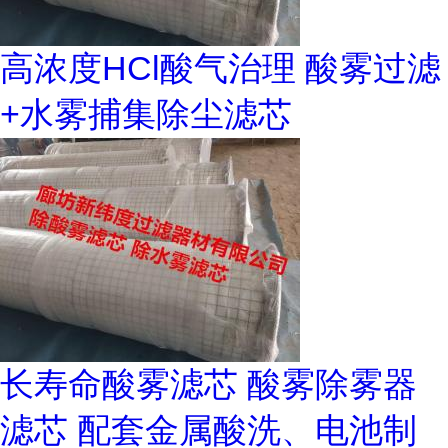
高浓度HCl酸气治理 酸雾过滤
+水雾捕集除尘滤芯
长寿命酸雾滤芯 酸雾除雾器
滤芯 配套金属酸洗、电池制