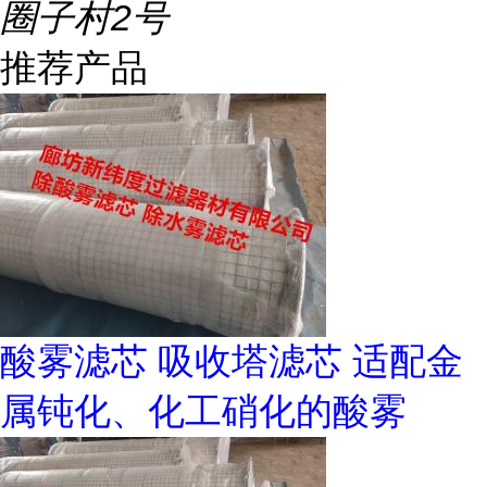
圈子村2号
推荐产品
酸雾滤芯 吸收塔滤芯 适配金
属钝化、化工硝化的酸雾