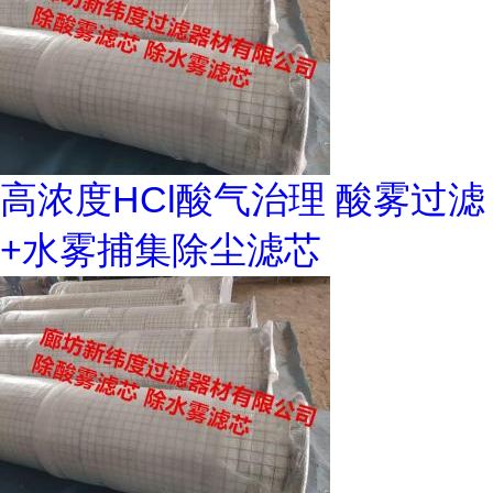
高浓度HCl酸气治理 酸雾过滤
+水雾捕集除尘滤芯