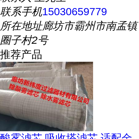
联系手机
15030659779
所在地址
廊坊市霸州市南孟镇
圈子村2号
推荐产品
酸雾滤芯 吸收塔滤芯 适配金