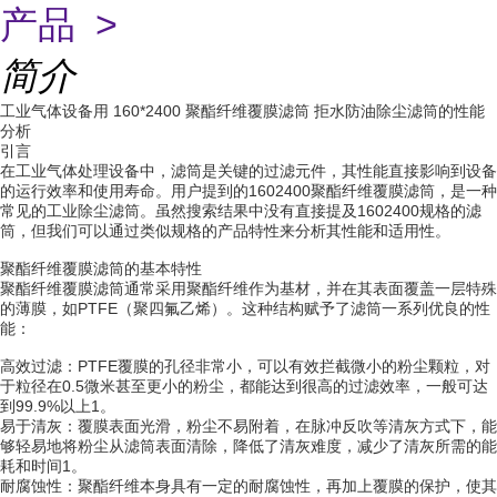
产品 >
简介
工业气体设备用 160*2400 聚酯纤维覆膜滤筒 拒水防油除尘滤筒的性能
分析
引言
在工业气体处理设备中，滤筒是关键的过滤元件，其性能直接影响到设备
的运行效率和使用寿命。用户提到的1602400聚酯纤维覆膜滤筒，是一种
常见的工业除尘滤筒。虽然搜索结果中没有直接提及1602400规格的滤
筒，但我们可以通过类似规格的产品特性来分析其性能和适用性。
聚酯纤维覆膜滤筒的基本特性
聚酯纤维覆膜滤筒通常采用聚酯纤维作为基材，并在其表面覆盖一层特殊
的薄膜，如PTFE（聚四氟乙烯）。这种结构赋予了滤筒一系列优良的性
能：
高效过滤：PTFE覆膜的孔径非常小，可以有效拦截微小的粉尘颗粒，对
于粒径在0.5微米甚至更小的粉尘，都能达到很高的过滤效率，一般可达
到99.9%以上1。
易于清灰：覆膜表面光滑，粉尘不易附着，在脉冲反吹等清灰方式下，能
够轻易地将粉尘从滤筒表面清除，降低了清灰难度，减少了清灰所需的能
耗和时间1。
耐腐蚀性：聚酯纤维本身具有一定的耐腐蚀性，再加上覆膜的保护，使其