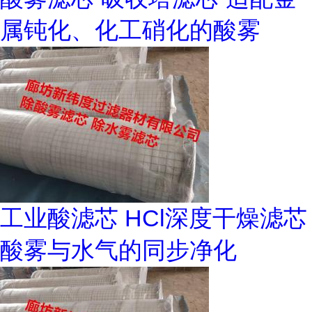
属钝化、化工硝化的酸雾
工业酸滤芯 HCl深度干燥滤芯
酸雾与水气的同步净化