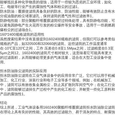
能够抵抗多种化学物质的侵蚀，适用于一些较为恶劣的工业环境，如化
工、电镀等行业产生的腐蚀性气体和粉尘的过滤1。
防水防油：覆膜使滤筒具备良好的防水、防油性能，能够有效防止含有水
分或油脂的粉尘堵塞滤孔，保持滤筒的透气性和过滤效率1。
防静电性能：部分聚酯纤维覆膜滤筒经过特殊处理，具有防静电功能，可
以避免因静电产生火花而引发的粉尘爆炸等安全事故，适用于一些易燃易
爆粉尘的过滤场合1。
160*2400规格滤筒的适用性
虽然搜索结果中没有直接提到1602400规格的滤筒，但我们可以参考类似
规格的产品，如320500和320660的滤筒。这些滤筒的工作温度通常
在-10℃至120℃之间，工作 压差在0.8至1.5Mpa之间，过滤精度在0.3至
5μm之间12。1602400的滤筒尺寸相对较大，这意味着它可能具有更大
的过滤面积，从而能够处理更多的气体流量，适合在大型工业设备中使
用。
拒水防油除尘滤筒的实际应用
拒水防油除尘滤筒在工业气体设备中的应用非常广泛。它们可以用于机械
加工、化工行业、涂装行业和电子工业等多个领域。例如，在机械加工
中，滤筒可以有效收集金属粉尘，防止其扩散到车间空气中；在化工行业
中，滤筒能够过滤掉生产过程中产生的化工粉尘，并耐受一些化工原料和
产品的腐蚀性1。
结论
综上所述，工业气体设备用1602400聚酯纤维覆膜滤筒拒水防油除尘滤筒
在理论上具有良好的性能。其高效的过滤能力、易于清灰的特点、耐腐蚀