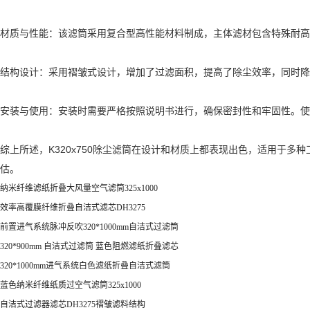
材质与性能：该滤筒采用复合型高性能材料制成，主体滤材包含特殊耐高
结构设计：采用褶皱式设计，增加了过滤面积，提高了除尘效率，同时降
安装与使用：安装时需要严格按照说明书进行，确保密封性和牢固性。使
综上所述，K320x750除尘滤筒在设计和材质上都表现出色，适用于
估。
纳米纤维滤纸折叠大风量空气滤筒325x1000
效率高覆膜纤维折叠自洁式滤芯DH3275
前置进气系统脉冲反吹320*1000mm自洁式过滤筒
320*900mm 自洁式过滤筒 蓝色阻燃滤纸折叠滤芯
320*1000mm进气系统白色滤纸折叠自洁式滤筒
蓝色纳米纤维纸质过空气滤筒325x1000
自洁式过滤器滤芯DH3275褶皱滤料结构