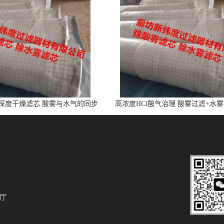
l深度干燥滤芯 酸雾与水气的同步
高浓度HCl酸气治理 酸雾过滤+水
净化
芯
厅