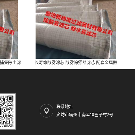
雾捕集除尘滤
长寿命酸雾滤芯 酸雾除雾器滤芯 配套金属酸
洗、电池制造业
联系地址
廊坊市霸州市南孟镇圈子村2号