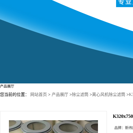
产品展厅
您当前的位置：
网站首页
>
产品展厅
>
除尘滤筒
>
离心风机除尘滤筒
>
K
K320x
品牌：
新纬