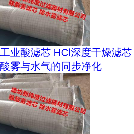
工业酸滤芯 HCl深度干燥滤芯
酸雾与水气的同步净化