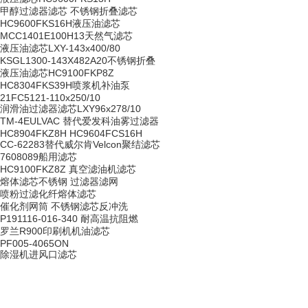
甲醇过滤器滤芯 不锈钢折叠滤芯
HC9600FKS16H液压油滤芯
MCC1401E100H13天然气滤芯
液压油滤芯LXY-143x400/80
KSGL1300-143X482A20不锈钢折叠
液压油滤芯HC9100FKP8Z
HC8304FKS39H喷浆机补油泵
21FC5121-110x250/10
润滑油过滤器滤芯LXY96x278/10
TM-4EULVAC 替代爱发科油雾过滤器
HC8904FKZ8H HC9604FCS16H
CC-62283替代威尔肯Velcon聚结滤芯
7608089船用滤芯
HC9100FKZ8Z 真空滤油机滤芯
熔体滤芯不锈钢 过滤器滤网
喷粉过滤化纤熔体滤芯
催化剂网筒 不锈钢滤芯反冲洗
P191116-016-340 耐高温抗阻燃
罗兰R900印刷机机油滤芯
PF005-4065ON
除湿机进风口滤芯