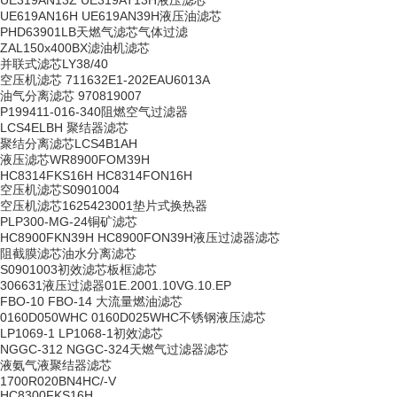
UE319AN13Z UE319AT13H液压滤芯
UE619AN16H UE619AN39H液压油滤芯
PHD63901LB天燃气滤芯气体过滤
ZAL150x400BX滤油机滤芯
并联式滤芯LY38/40
空压机滤芯 711632E1-202EAU6013A
油气分离滤芯 970819007
P199411-016-340阻燃空气过滤器
LCS4ELBH 聚结器滤芯
聚结分离滤芯LCS4B1AH
液压滤芯WR8900FOM39H
HC8314FKS16H HC8314FON16H
空压机滤芯S0901004
空压机滤芯1625423001垫片式换热器
PLP300-MG-24铜矿滤芯
HC8900FKN39H HC8900FON39H液压过滤器滤芯
阻截膜滤芯油水分离滤芯
S0901003初效滤芯板框滤芯
306631液压过滤器01E.2001.10VG.10.EP
FBO-10 FBO-14 大流量燃油滤芯
0160D050WHC 0160D025WHC不锈钢液压滤芯
LP1069-1 LP1068-1初效滤芯
NGGC-312 NGGC-324天燃气过滤器滤芯
液氨气液聚结器滤芯
1700R020BN4HC/-V
HC8300FKS16H