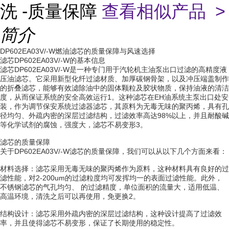
洗 -质量保障
查看相似产品 >
简介
DP602EA03V/-W燃油滤芯的质量保障与风速选择
滤芯DP602EA03V/-W的基本信息
滤芯DP602EA03V/-W是一种专门用于汽轮机主油泵出口过滤的高精度液
压油滤芯。它采用新型化纤过滤材质、加厚碳钢骨架，以及冲压端盖制作
的折叠滤芯，能够有效滤除油中的固体颗粒及胶状物质，保持油液的清洁
度，从而保证系统的安全高效运行1。这种滤芯在EH油系统主泵出口处安
装，作为调节保安系统过滤器滤芯，其原料为无毒无味的聚丙烯，具有孔
径均匀、外疏内密的深层过滤结构，过滤效率高达98%以上，并且耐酸碱
等化学试剂的腐蚀，强度大，滤芯不易变形3。
滤芯的质量保障
关于DP602EA03V/-W滤芯的质量保障，我们可以从以下几个方面来看：
材料选择：滤芯采用无毒无味的聚丙烯作为原料，这种材料具有良好的过
滤性能，对2-200um的过滤粒度均可发挥均一的表面过滤性能。此外，
不锈钢滤芯的气孔均匀、 的过滤精度，单位面积的流量大，适用低温、
高温环境，清洗之后可以再使用，免更换2。
结构设计：滤芯采用外疏内密的深层过滤结构，这种设计提高了过滤效
率，并且使得滤芯不易变形，保证了长期使用的稳定性。