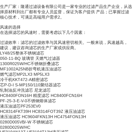
生产厂家：隆通过滤设备有限公司是一家专业的过滤产品生产企业，从选
择原材料到出厂都有专业人员监督，保证为客户提供 产品；已掌握过滤
核心技术，可满足高端用户需求2。
风速的选择
在选择滤芯的风速时，需要考虑以下几个因素：
过滤效率：滤芯的过滤效率与其风速密切相关。一般来说，风速越高，
建议，建议咨询滤芯的生产厂家或供应商。
LY48/25整体不锈钢滤芯
050-11-BQ 玻璃管 天燃气过滤器
1300R025W/HC不锈钢折叠滤芯
MF1002A25NB折弯机液压油滤芯
燃气滤芯MP2LX3 MP5LX3
冷干机KKT472-A精密滤芯
芯P-D-I S-MP150/110聚结器滤芯
轧制油反冲洗滤芯 尼龙滤芯
HC8400FON16H 精度滤芯 HC8400FCN16H
PF-25-3-E-V-0不锈钢熔体滤芯
液压油滤芯PF253EV0
HC8314FKT39H HC8314FOT39Z 液压油滤芯
液压油滤芯 HC9604FKN13H HC4754FON13H
0280D005VB/-W 不锈钢滤芯
0280D025W/HC