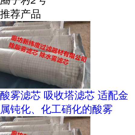
圈子村2号
推荐产品
酸雾滤芯 吸收塔滤芯 适配金
属钝化、化工硝化的酸雾