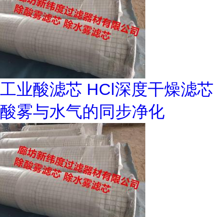
工业酸滤芯 HCl深度干燥滤芯
酸雾与水气的同步净化