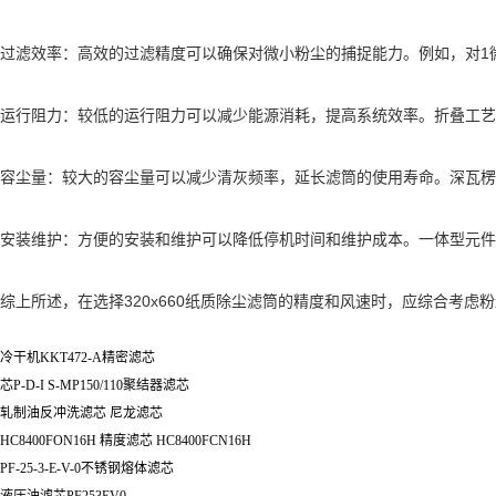
过滤效率：高效的过滤精度可以确保对微小粉尘的捕捉能力。例如，对1微
运行阻力：较低的运行阻力可以减少能源消耗，提高系统效率。折叠工艺
容尘量：较大的容尘量可以减少清灰频率，延长滤筒的使用寿命。深瓦楞
安装维护：方便的安装和维护可以降低停机时间和维护成本。一体型元件
综上所述，在选择320x660纸质除尘滤筒的精度和风速时，应综合考
冷干机KKT472-A精密滤芯
芯P-D-I S-MP150/110聚结器滤芯
轧制油反冲洗滤芯 尼龙滤芯
HC8400FON16H 精度滤芯 HC8400FCN16H
PF-25-3-E-V-0不锈钢熔体滤芯