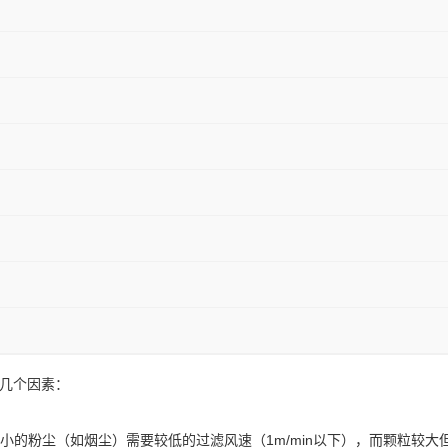
下几个因素：
粉尘（如烟尘）需要较低的过滤风速（1m/min以下），而颗粒较大但较软