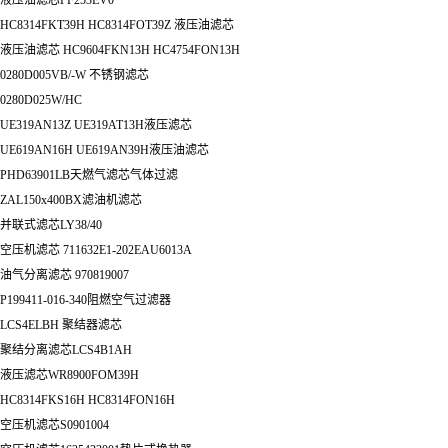
液压油滤芯PF253EV0
HC8314FKT39H HC8314FOT39Z 液压油滤芯
液压油滤芯 HC9604FKN13H HC4754FON13H
0280D005VB/-W 不锈钢滤芯
0280D025W/HC
UE319AN13Z UE319AT13H液压滤芯
UE619AN16H UE619AN39H液压油滤芯
PHD63901LB天燃气滤芯气体过滤
ZAL150x400BX滤油机滤芯
并联式滤芯LY38/40
空压机滤芯 711632E1-202EAU6013A
油气分离滤芯 970819007
P199411-016-340阻燃空气过滤器
LCS4ELBH 聚结器滤芯
聚结分离滤芯LCS4B1AH
液压滤芯WR8900FOM39H
HC8314FKS16H HC8314FON16H
空压机滤芯S0901004