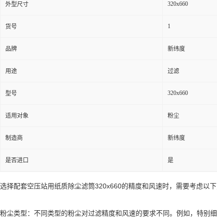
320x660
外型尺寸
1
货号
品牌
新纬度
用途
过滤
320x660
型号
适用对象
粉尘
制造商
新纬度
是否进口
是
选择配套空压站用纸质除尘滤筒320x660的精度和风速时，需要考虑以
粉尘类型：不同类型的粉尘对过滤精度和风速的要求不同。例如，特别细小的