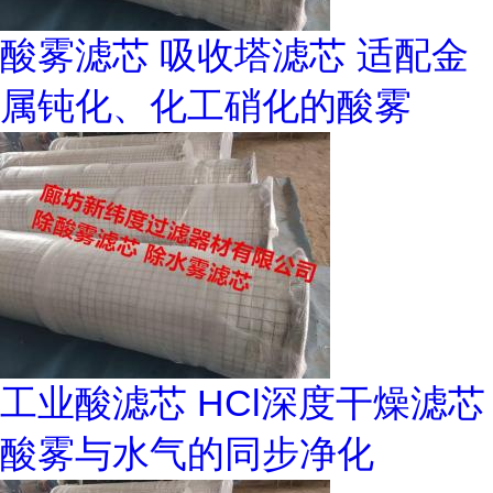
酸雾滤芯 吸收塔滤芯 适配金
属钝化、化工硝化的酸雾
工业酸滤芯 HCl深度干燥滤芯
酸雾与水气的同步净化