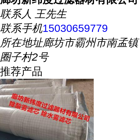
联系人
王先生
联系手机
15030659779
所在地址
廊坊市霸州市南孟镇
圈子村2号
推荐产品