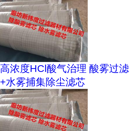
高浓度HCl酸气治理 酸雾过滤
+水雾捕集除尘滤芯