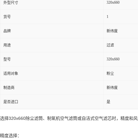
320x660
外型尺寸
1
货号
品牌
新纬度
用途
过滤
320x660
型号
适用对象
粉尘
制造商
新纬度
是否进口
是
选择320x660除尘滤筒、制氧机空气滤筒或自洁式空气滤芯时，精度
精度选择：