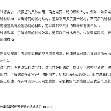
过滤需求：根据您的具体应用，确定需要过滤的颗粒大小。例如，如果需
滤材结构：查看滤筒的滤材结构，通常采用多层复合滤材，不同层的滤材
可能是具有吸附功能的材料，可以吸附空气中的异味和有害气体1。
过滤效率：了解滤筒的过滤效率，通常以百分比表示，过滤效率越高，表示
风速选择：
制氧机需求：考虑制氧机的空气流量需求，风速过高可能会导致滤筒表面
运行1。
透气性：查看滤筒的透气性，透气性好的滤筒可以让空气顺畅地通过，减
阻力：了解滤筒在正常运行时的阻力，初始压差应≤150Pa，阻力过高
综上所述，在选择320x660除尘滤筒、制氧机空气滤筒或自洁式空气
效率高覆膜纤维折叠自洁式滤芯DH3275