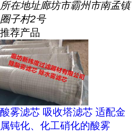
所在地址
廊坊市霸州市南孟镇
圈子村2号
推荐产品
酸雾滤芯 吸收塔滤芯 适配金
属钝化、化工硝化的酸雾