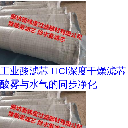
工业酸滤芯 HCl深度干燥滤芯
酸雾与水气的同步净化