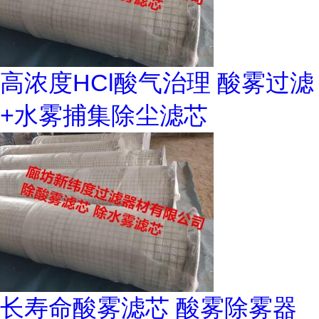
高浓度HCl酸气治理 酸雾过滤
+水雾捕集除尘滤芯
长寿命酸雾滤芯 酸雾除雾器