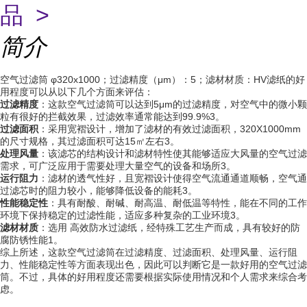
品 >
简介
空气过滤筒 φ320x1000；过滤精度（μm）：5；滤材材质：HV滤纸的好
用程度可以从以下几个方面来评估：
过滤精度
：这款空气过滤筒可以达到5μm的过滤精度，对空气中的微小颗
粒有很好的拦截效果，过滤效率通常能达到99.9%3。
过滤面积
：采用宽褶设计，增加了滤材的有效过滤面积，320X1000mm
的尺寸规格，其过滤面积可达15㎡左右3。
处理风量
：该滤芯的结构设计和滤材特性使其能够适应大风量的空气过滤
需求，可广泛应用于需要处理大量空气的设备和场所3。
运行阻力
：滤材的透气性好，且宽褶设计使得空气流通通道顺畅，空气通
过滤芯时的阻力较小，能够降低设备的能耗3。
性能稳定性
：具有耐酸、耐碱、耐高温、耐低温等特性，能在不同的工作
环境下保持稳定的过滤性能，适应多种复杂的工业环境3。
滤材材质
：选用 高效防水过滤纸，经特殊工艺生产而成，具有较好的防
腐防锈性能1。
综上所述，这款空气过滤筒在过滤精度、过滤面积、处理风量、运行阻
力、性能稳定性等方面表现出色，因此可以判断它是一款好用的空气过滤
筒。不过，具体的好用程度还需要根据实际使用情况和个人需求来综合考
虑。