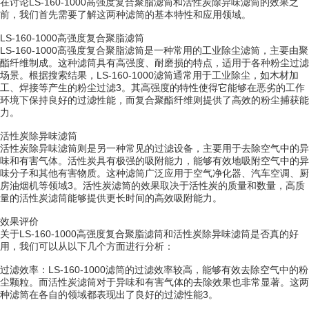
在讨论LS-160-1000高强度复合聚脂滤筒和活性炭除异味滤筒的效果之
前，我们首先需要了解这两种滤筒的基本特性和应用领域。
LS-160-1000高强度复合聚脂滤筒
LS-160-1000高强度复合聚脂滤筒是一种常用的工业除尘滤筒，主要由聚
酯纤维制成。这种滤筒具有高强度、耐磨损的特点，适用于各种粉尘过滤
场景。根据搜索结果，LS-160-1000滤筒通常用于工业除尘，如木材加
工、焊接等产生的粉尘过滤3。其高强度的特性使得它能够在恶劣的工作
环境下保持良好的过滤性能，而复合聚酯纤维则提供了高效的粉尘捕获能
力。
活性炭除异味滤筒
活性炭除异味滤筒则是另一种常见的过滤设备，主要用于去除空气中的异
味和有害气体。活性炭具有极强的吸附能力，能够有效地吸附空气中的异
味分子和其他有害物质。这种滤筒广泛应用于空气净化器、汽车空调、厨
房油烟机等领域3。活性炭滤筒的效果取决于活性炭的质量和数量，高质
量的活性炭滤筒能够提供更长时间的高效吸附能力。
效果评价
关于LS-160-1000高强度复合聚脂滤筒和活性炭除异味滤筒是否真的好
用，我们可以从以下几个方面进行分析：
过滤效率：LS-160-1000滤筒的过滤效率较高，能够有效去除空气中的粉
尘颗粒。而活性炭滤筒对于异味和有害气体的去除效果也非常显著。这两
种滤筒在各自的领域都表现出了良好的过滤性能3。