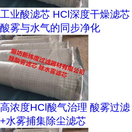
工业酸滤芯 HCl深度干燥滤芯
酸雾与水气的同步净化
高浓度HCl酸气治理 酸雾过滤
+水雾捕集除尘滤芯