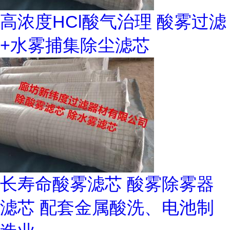
高浓度HCl酸气治理 酸雾过滤
+水雾捕集除尘滤芯
长寿命酸雾滤芯 酸雾除雾器
滤芯 配套金属酸洗、电池制