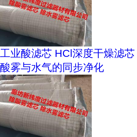
工业酸滤芯 HCl深度干燥滤芯
酸雾与水气的同步净化