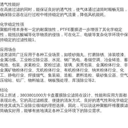
透气性能好
在高效过滤的同时，能保证良好的透气性，使气体通过滤筒时顺畅无阻，
确保除尘器在运行过程中维持稳定的气流量，降低风机能耗。
化学稳定性强
聚酯纤维本身有一定的耐腐蚀性，PTFE覆膜进一步增强了其化学稳定
性，能抵抗酸碱等化学物质的侵蚀，可在化工、电镀等复杂化学环境中保
持稳定的过滤性能1。
应用场合
这类滤筒广泛应用于各种工业场景，如喷砂抛丸、打磨除锈、涂装喷漆、
金属冶炼、工业粉尘除尘器、水泥、钢厂热电、卷烟空调、冶金铸造、蓄
电池、包装、炭素粉尘、胶粉过滤、玻璃、炭黑包装、金属粉体行业、非
金属矿物粉体行业、无机粉体行业、有机粉体行业、纳米粉体行业、化
工、静电行业、焊接烟气、集装箱、造船、磨料造粒、吸砂集尘器、空气
压缩站、铝厂、物料输送、钢板预处理、库顶除尘等2。
结论
综上所述，3803801000方卡盘覆膜除尘滤筒在设计、性能和应用方面都
表现出色。它的高过滤精度、便捷的清灰方式、良好的透气性和化学稳定
性使其成为工业除尘领域的理想选择。因此，可以说这种聚酯纤维覆膜滤
筒确实好用，能够有效地满足各种工业环境下的除尘需求。