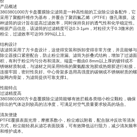
价
产品概述
3803801000方卡盘覆膜除尘滤筒是一种高性能的工业除尘设备配件，它
采用了聚酯纤维作为基布，并覆合了聚四氟乙烯（PTFE）微孔薄膜。这
种滤筒的设计旨在提高过滤效率，同时保持良好的透气性和化学稳定性。
根据产品信息，该滤筒的过滤精度可达0.3-1μm，对粒径大于0.3微米的
粉尘，过滤效率可达99.99%以上1。
结构设计
该滤筒采用了方卡盘设计，这使得安装和拆卸变得非常方便，并且能够与
除尘器接口紧密配合，防止粉尘泄漏。滤筒为折叠式结构，增加了过滤面
积，有利于粉尘均匀分布和清灰。端盖一般由0.8mm以上厚的镀锌或不
锈钢材质制成，与滤材之间采用特殊的聚氨酯发泡胶或热熔胶进行粘接，
连接牢固，密封性良好。中心骨架多选用高强度的碳钢或不锈钢材质的螺
旋网内骨架，为滤筒提供可靠支撑1。
性能特点
过滤精度高
3803801000方卡盘覆膜除尘滤筒能够有效拦截各类细小粉尘颗粒，确保
排出的气体达到较高的洁净度，可满足对空气质量要求较高的场合。
清灰便捷
PTFE覆膜表面光滑，摩擦系数小，粉尘难以附着，配合脉冲反吹等清灰
方式，粉尘能轻易从滤芯表面脱落，可有效降低运行阻力，减少清灰频率
和维护成本。