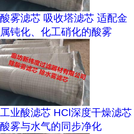
酸雾滤芯 吸收塔滤芯 适配金
属钝化、化工硝化的酸雾
工业酸滤芯 HCl深度干燥滤芯
酸雾与水气的同步净化