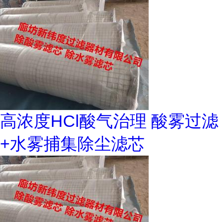
高浓度HCl酸气治理 酸雾过滤
+水雾捕集除尘滤芯