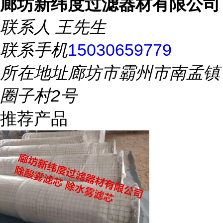
廊坊新纬度过滤器材有限公司
联系人
王先生
联系手机
15030659779
所在地址
廊坊市霸州市南孟镇
圈子村2号
推荐产品