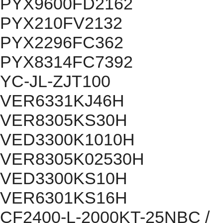
PYX9600FD2162
PYX210FV2132
PYX2296FC362
PYX8314FC7392
YC-JL-ZJT100
VER6331KJ46H
VER8305KS30H
VED3300K1010H
VER8305K02530H
VED3300KS10H
VER6301KS16H
CF2400-L-2000KT-25NBC /