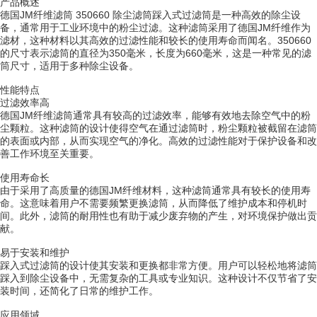
产品概述
德国JM纤维滤筒 350660 除尘滤筒踩入式过滤筒是一种高效的除尘设
备，通常用于工业环境中的粉尘过滤。这种滤筒采用了德国JM纤维作为
滤材，这种材料以其高效的过滤性能和较长的使用寿命而闻名。350660
的尺寸表示滤筒的直径为350毫米，长度为660毫米，这是一种常见的滤
筒尺寸，适用于多种除尘设备。
性能特点
过滤效率高
德国JM纤维滤筒通常具有较高的过滤效率，能够有效地去除空气中的粉
尘颗粒。这种滤筒的设计使得空气在通过滤筒时，粉尘颗粒被截留在滤筒
的表面或内部，从而实现空气的净化。高效的过滤性能对于保护设备和改
善工作环境至关重要。
使用寿命长
由于采用了高质量的德国JM纤维材料，这种滤筒通常具有较长的使用寿
命。这意味着用户不需要频繁更换滤筒，从而降低了维护成本和停机时
间。此外，滤筒的耐用性也有助于减少废弃物的产生，对环境保护做出贡
献。
易于安装和维护
踩入式过滤筒的设计使其安装和更换都非常方便。用户可以轻松地将滤筒
踩入到除尘设备中，无需复杂的工具或专业知识。这种设计不仅节省了安
装时间，还简化了日常的维护工作。
应用领域