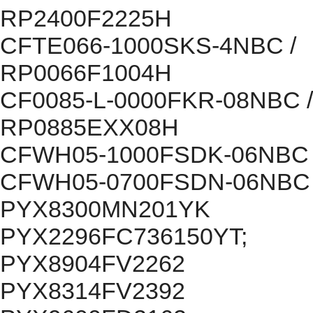
RP2400F2225H
CFTE066-1000SKS-4NBC /
RP0066F1004H
CF0085-L-0000FKR-08NBC /
RP0885EXX08H
CFWH05-1000FSDK-06NBC
CFWH05-0700FSDN-06NBC
PYX8300MN201YK
PYX2296FC736150YT;
PYX8904FV2262
PYX8314FV2392