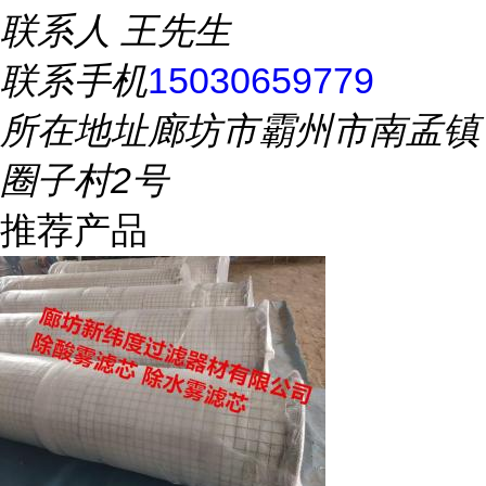
联系人
王先生
联系手机
15030659779
所在地址
廊坊市霸州市南孟镇
圈子村2号
推荐产品