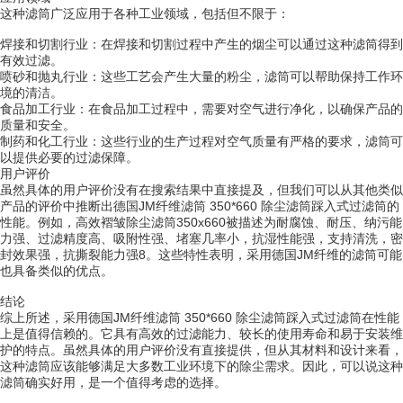
这种滤筒广泛应用于各种工业领域，包括但不限于：
焊接和切割行业：在焊接和切割过程中产生的烟尘可以通过这种滤筒得到
有效过滤。
喷砂和抛丸行业：这些工艺会产生大量的粉尘，滤筒可以帮助保持工作环
境的清洁。
食品加工行业：在食品加工过程中，需要对空气进行净化，以确保产品的
质量和安全。
制药和化工行业：这些行业的生产过程对空气质量有严格的要求，滤筒可
以提供必要的过滤保障。
用户评价
虽然具体的用户评价没有在搜索结果中直接提及，但我们可以从其他类似
产品的评价中推断出德国JM纤维滤筒 350*660 除尘滤筒踩入式过滤筒的
性能。例如，高效褶皱除尘滤筒350x660被描述为耐腐蚀、耐压、纳污能
力强、过滤精度高、吸附性强、堵塞几率小，抗湿性能强，支持清洗，密
封效果强，抗撕裂能力强8。这些特性表明，采用德国JM纤维的滤筒可能
也具备类似的优点。
结论
综上所述，采用德国JM纤维滤筒 350*660 除尘滤筒踩入式过滤筒在性能
上是值得信赖的。它具有高效的过滤能力、较长的使用寿命和易于安装维
护的特点。虽然具体的用户评价没有直接提供，但从其材料和设计来看，
这种滤筒应该能够满足大多数工业环境下的除尘需求。因此，可以说这种
滤筒确实好用，是一个值得考虑的选择。