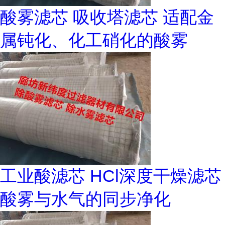
酸雾滤芯 吸收塔滤芯 适配金
属钝化、化工硝化的酸雾
工业酸滤芯 HCl深度干燥滤芯
酸雾与水气的同步净化