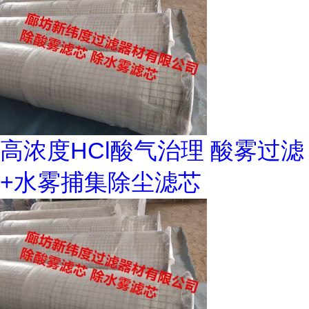
高浓度HCl酸气治理 酸雾过滤
+水雾捕集除尘滤芯