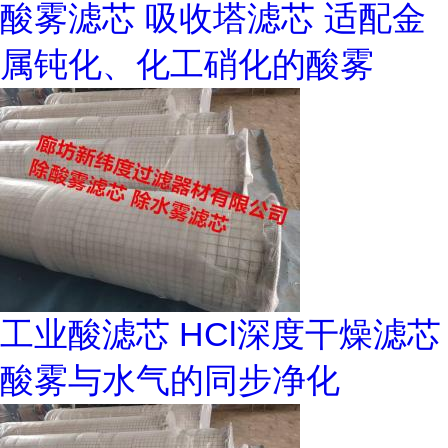
酸雾滤芯 吸收塔滤芯 适配金
属钝化、化工硝化的酸雾
工业酸滤芯 HCl深度干燥滤芯
酸雾与水气的同步净化