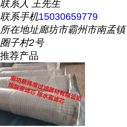
联系人
王先生
联系手机
15030659779
所在地址
廊坊市霸州市南孟镇
圈子村2号
推荐产品