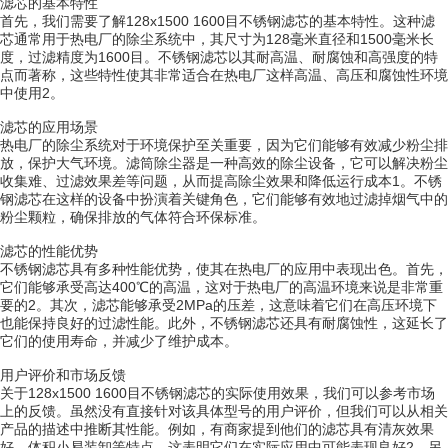
滤芯的基本特性
首先，我们需要了解128x1500 1600目不锈钢滤芯的基本特性。这种滤
芯通常用于热电厂的除尘系统中，其尺寸为128毫米直径和1500毫米长
度，过滤精度为1600目。不锈钢滤芯以其耐高温、耐腐蚀和高强度的特
点而著称，这些特性使其非常适合在热电厂这样高温、高压和腐蚀性环境
中使用2。
滤芯的应用场景
热电厂的除尘系统对于环境保护至关重要，因为它们能够有效减少粉尘排
放，保护大气环境。滤筒除尘器是一种高效的除尘设备，它可以解决粉尘
收集难、过滤效果差等问题，从而提高除尘效果和降低运行成本1。不锈
钢滤芯在这样的设备中扮演着关键角色，它们能够有效地过滤掉烟气中的
粉尘颗粒，确保排放的气体符合环保标准。
滤芯的性能优势
不锈钢滤芯具有多种性能优势，使其在热电厂的应用中表现出色。首先，
它们能够承受高达400℃的高温，这对于热电厂的高温环境来说是非常重
要的2。其次，滤芯能够承受2MPa的压差，这意味着它们在高压环境下
也能保持良好的过滤性能。此外，不锈钢滤芯还具有耐腐蚀性，这延长了
它们的使用寿命，并减少了维护成本。
用户评价和市场反馈
关于128x1500 1600目不锈钢滤芯的实际使用效果，我们可以参考市场
上的反馈。虽然没有直接针对该具体型号的用户评价，但我们可以从相关
产品的描述中推断其性能。例如，有商家提到他们的滤芯具有清灰效果
好、体积小易装卸等特点，这表明它们在实际应用中可能表现良好2。另