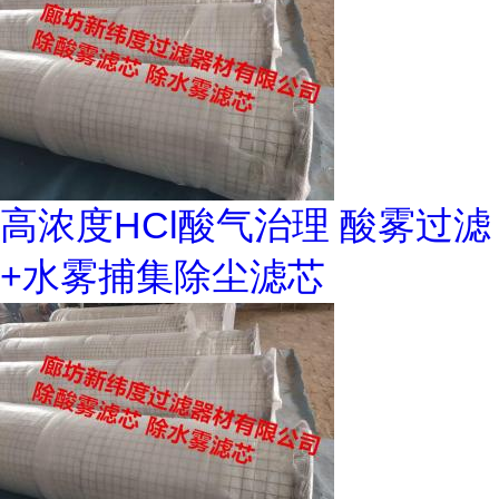
高浓度HCl酸气治理 酸雾过滤
+水雾捕集除尘滤芯