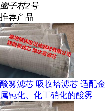
圈子村2号
推荐产品
酸雾滤芯 吸收塔滤芯 适配金
属钝化、化工硝化的酸雾