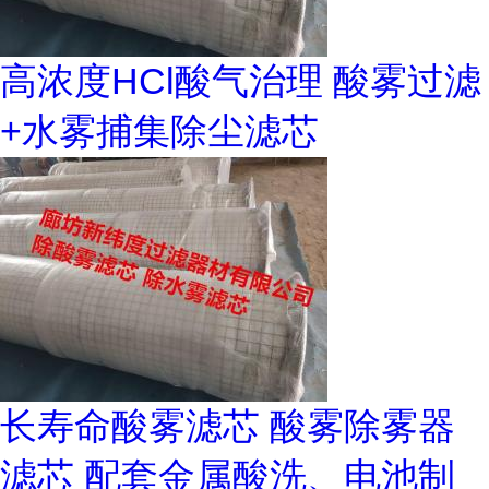
高浓度HCl酸气治理 酸雾过滤
+水雾捕集除尘滤芯
长寿命酸雾滤芯 酸雾除雾器
滤芯 配套金属酸洗、电池制