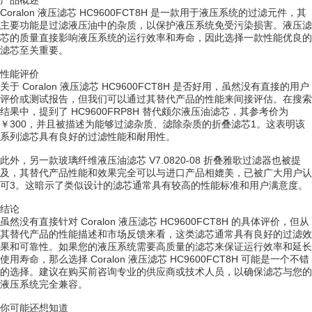
产品概述
Coralon 液压滤芯 HC9600FCT8H 是一款用于液压系统的过滤元件，其
主要功能是过滤液压油中的杂质，以保护液压系统免受污染损害。液压滤
芯的质量直接影响液压系统的运行效率和寿命，因此选择一款性能优良的
滤芯至关重要。
性能评价
关于 Coralon 液压滤芯 HC9600FCT8H 是否好用，虽然没有直接的用户
评价或测试报告，但我们可以通过其替代产品的性能来间接评估。在搜索
结果中，提到了 HC9600FRP8H 替代颇尔液压油滤芯，其参考价为
￥300，并且被描述为能够过滤杂质、滤除杂质的折叠滤芯1。这表明该
系列滤芯具有良好的过滤性能和耐用性。
此外，另一款玻璃纤维液压油滤芯 V7.0820-08 折叠雅歌过滤器也被提
及，其替代产品性能和效果完全可以与进口产品相媲美，已被广大用户认
可3。这暗示了类似设计的滤芯通常具有较高的性能标准和用户满意度。
结论
虽然没有直接针对 Coralon 液压滤芯 HC9600FCT8H 的具体评价，但从
其替代产品的性能描述和市场反馈来看，这类滤芯通常具有良好的过滤效
果和可靠性。如果您的液压系统需要高质量的滤芯来保证运行效率和延长
使用寿命，那么选择 Coralon 液压滤芯 HC9600FCT8H 可能是一个不错
的选择。建议在购买前咨询专业的供应商或技术人员，以确保滤芯与您的
液压系统完全兼容。
你可能还想知道