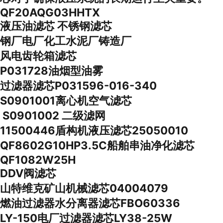
QF20AQG03HHTX
液压油滤芯 不锈钢滤芯
钢厂电厂化工水泥厂铸造厂
风电齿轮箱滤芯
P031728油烟型油雾
过滤器滤芯P031596-016-340
S0901001离心机空气滤芯
S0901002 二级滤网
11500446盾构机液压滤芯25050010
QF8602G10HP3.5C船舶串油净化滤芯
QF1082W25H
DDV阀滤芯
山特维克矿山机械滤芯04004079
燃油过滤器水分离器滤芯FBO60336
LY-150电厂过滤器滤芯LY38-25W