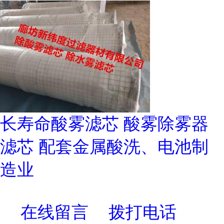
长寿命酸雾滤芯 酸雾除雾器
滤芯 配套金属酸洗、电池制
造业
在线留言
拨打电话