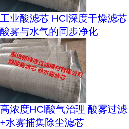
工业酸滤芯 HCl深度干燥滤芯
酸雾与水气的同步净化
高浓度HCl酸气治理 酸雾过滤
+水雾捕集除尘滤芯