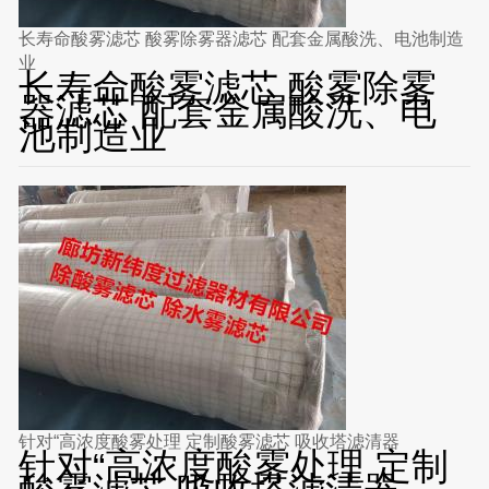
长寿命酸雾滤芯 酸雾除雾器滤芯 配套金属酸洗、电池制造
业
长寿命酸雾滤芯 酸雾除雾
器滤芯 配套金属酸洗、电
池制造业
针对“高浓度酸雾处理 定制酸雾滤芯 吸收塔滤清器
针对“高浓度酸雾处理 定制