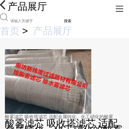
产品展厅
搜索
首页
>
产品展厅
酸雾滤芯 吸收塔滤芯 适配金属钝化、化工硝化的酸雾
酸雾滤芯 吸收塔滤芯 适配