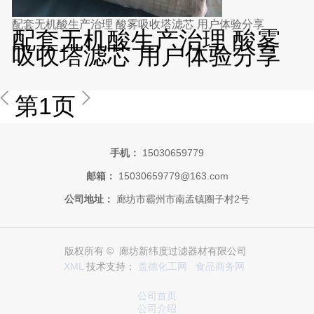
配套无机酸生产治理 酸雾吸收塔滤芯 用户体验分享
配套无机酸生产治理 酸雾
吸收塔滤芯 用户体验分享
第1页
手机：
15030659779
邮箱：
15030659779@163.com
公司地址：
廊坊市霸州市南孟镇圈子村2号
版权所有 © 廊坊新纬度过滤器材有限公司
XML
技术支持：
盖德化工网
食品商务网
公司首页
公司介绍