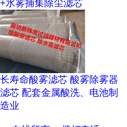
+水雾捕集除尘滤芯
长寿命酸雾滤芯 酸雾除雾器
滤芯 配套金属酸洗、电池制
造业