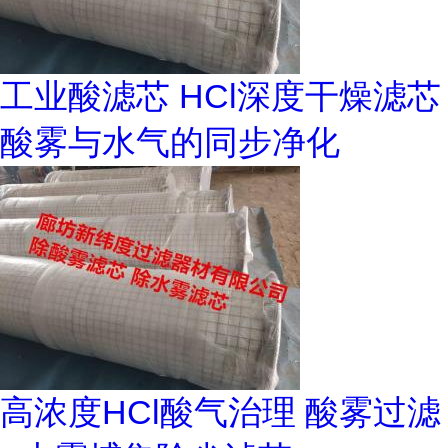
工业酸滤芯 HCl深度干燥滤芯
酸雾与水气的同步净化
高浓度HCl酸气治理 酸雾过滤