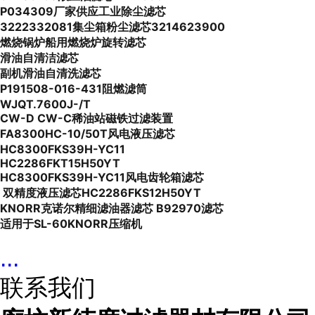
P034309厂家供应工业除尘滤芯
3222332081集尘箱粉尘滤芯3214623900
燃烧锅炉船用燃烧炉旋转滤芯
滑油自清洁滤芯
副机滑油自清洗滤芯
P191508-016-431阻燃滤筒
WJQT.7600J-/T
CW-D CW-C稀油站磁铁过滤装置
FA8300HC-10/50T风电液压滤芯
HC8300FKS39H-YC11
HC2286FKT15H50YT
HC8300FKS39H-YC11风电齿轮箱滤芯
双精度液压滤芯HC2286FKS12H50YT
KNORR克诺尔精细滤油器滤芯 B92970滤芯
适用于SL-60KNORR压缩机
...
联系我们