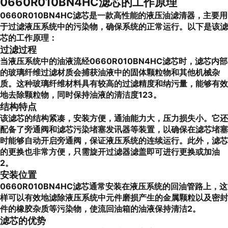
0660R010BN4HC滤芯的工作原理
0660R010BN4HC滤芯是一款高性能的液压油滤清器，主要用
于过滤液压系统中的污染物，确保系统的正常运行。以下是该滤
芯的工作原理：
过滤过程
当液压系统中的油液流经0660R010BN4HC滤芯时，滤芯内部
的玻璃纤维过滤材质会捕获油液中的固体颗粒物和其他机械杂
质。这种玻璃纤维材料具有较高的过滤精度和纳污量，能够有效
地去除颗粒物，同时保持油液的清洁度123。
结构特点
该滤芯的结构紧凑，安装方便，通油能力大，压力损失小。它还
配备了旁通阀和滤芯污染堵塞发讯器等装置，以确保在滤芯堵塞
时能够自动开启旁通阀，保证液压系统的连续运行。此外，滤芯
的更换也非常方便，只需旋开过滤器滤盖即可进行更换或加油
2。
安装位置
0660R010BN4HC滤芯通常安装在液压系统的回油管路上，这
样可以有效地滤除液压系统中元件磨损产生的金属颗粒以及密封
件的橡胶杂质等污染物，使流回油箱的油液保持清洁2。
滤芯的优势