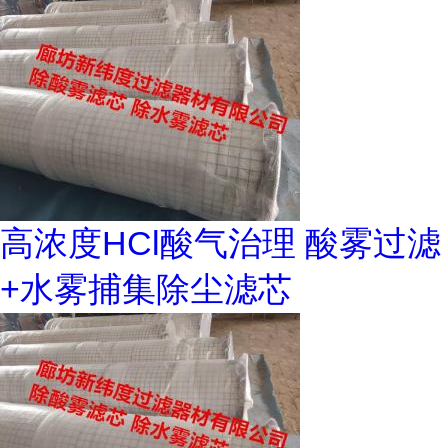
高浓度HCl酸气治理 酸雾过滤
+水雾捕集除尘滤芯