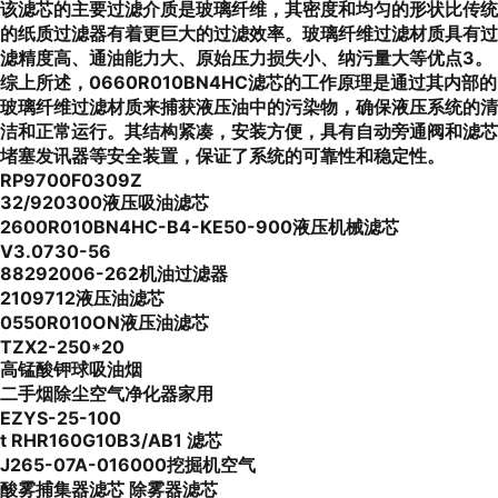
该滤芯的主要过滤介质是玻璃纤维，其密度和均匀的形状比传统
的纸质过滤器有着更巨大的过滤效率。玻璃纤维过滤材质具有过
滤精度高、通油能力大、原始压力损失小、纳污量大等优点3。
综上所述，0660R010BN4HC滤芯的工作原理是通过其内部的
玻璃纤维过滤材质来捕获液压油中的污染物，确保液压系统的清
洁和正常运行。其结构紧凑，安装方便，具有自动旁通阀和滤芯
堵塞发讯器等安全装置，保证了系统的可靠性和稳定性。
RP9700F0309Z
32/920300液压吸油滤芯
2600R010BN4HC-B4-KE50-900液压机械滤芯
V3.0730-56
88292006-262机油过滤器
2109712液压油滤芯
0550R010ON液压油滤芯
TZX2-250*20
高锰酸钾球吸油烟
二手烟除尘空气净化器家用
EZYS-25-100
t RHR160G10B3/AB1 滤芯
J265-07A-016000挖掘机空气
酸雾捕集器滤芯 除雾器滤芯