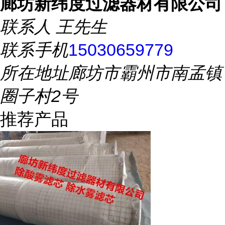
廊坊新纬度过滤器材有限公司
联系人
王先生
联系手机
15030659779
所在地址
廊坊市霸州市南孟镇
圈子村2号
推荐产品