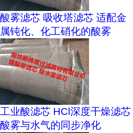
酸雾滤芯 吸收塔滤芯 适配金
属钝化、化工硝化的酸雾
工业酸滤芯 HCl深度干燥滤芯
酸雾与水气的同步净化