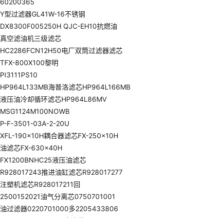
60200365
Y型过滤器GL41W-16不锈钢
DX8300F005250H QJC-EH10抗燃油
真空滤油机三级滤芯
HC2286FCN12H50电厂双筒过滤器滤芯
TFX-800X100黎明
PI3111PS10
HP964L133MB海普洛滤芯HP964L166MB
液压油冷却循环滤芯HP964L86MV
MSG1124M100NOWB
P-F-3501-03A-2-20U
XFL-190x10H耦合器滤芯FX-250x10H
油滤芯FX-630x40H
FX1200BNHC25液压油滤芯
R928017243推进油缸滤芯R928017277
注塑机滤芯R928017211回
2500152021油气分离芯0750701001
油过滤器0220701000多2205433806