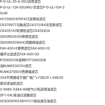
P-G-UL-20-A-20U派克滤芯
P-G-UL-12A-50UWQ-空滤芯P-G-UL-10A-2
0UW
HCY09003FKP41Z润滑站滤芯
C6370977马勒滤芯C6372184沃克斯滤芯
C6435143吹塑机滤芯C6435824
2600R005ON贺德克滤芯
2600R050W/HC伺服阀油滤芯
FAX-400×5黎明滤芯FAX-400×10
循环过滤滤芯FAX-400×20
RTE90D10B滤网RTF10ND20B
油RUM053G10V滤芯
RUM027S60V西德福滤芯
304不锈钢适于钢厂电厂LY38/25 LY48/25
真空滤油机滤芯
2-5685-0384-99杭气小机润滑油滤芯
SFT-04L吸油过滤器滤芯
HC8300FKS39HYC11电站液压油滤芯