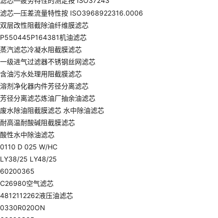
滤芯—疲劳特性的测定按 ISO37243
滤芯—压差流量特性按 ISO3968
922316.0006
双层改性阻截除油纤维膜滤芯
P550445P164381机油滤芯
蒸汽滤芯冷凝水阻截膜滤芯
一级进气过滤器不锈钢丝网滤芯
含油污水处理用阻截膜滤芯
溶剂净化器内件芳径分离滤芯
芳径分离滤芯炼油厂抽余油滤芯
废水除油阻截膜滤芯 水中除油滤芯
耐高温耐酸碱阻截膜滤芯
酸性水中除油滤芯
0110 D 025 W/HC
LY38/25 LY48/25
60200365
C26980空气滤芯
4812112262液压油滤芯
0330R020ON