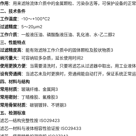
作用
：用来滤除流体介质中的金属颗粒、污染杂志等，可保护设备的正常
二、技术条件
工作温度
：-10～+100℃2
过滤精度
：5～20μm2
工作介质
：一般液压油、磷酸酯液压油、乳化液、水-乙二醇2
三、性能特点
过滤精度高
：能有效滤除工作介质中的固体颗粒及胶状物质3
纳污量大
：可容纳较多杂质，延长使用时间2
使用更换方便
：当需要清洗时，只要将滤芯从过滤器中取出，用工业液体
设有旁通阀
：当滤芯未及时更换时，旁通阀能自动打开，保证系统正常运
四、材料与结构
常用材质
：玻璃纤维、金属网3
常用密封
：丁晴橡胶、氟橡胶3
常用骨架材质
：碳钢镀锌、不锈钢3
五、检测标准
滤芯—结构完整性按 ISO29423
滤芯—材料与液体相容性验证按 ISO29433