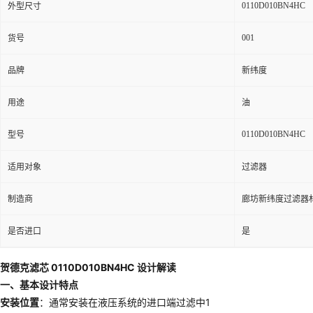
0110D010BN4HC
外型尺寸
001
货号
品牌
新纬度
用途
油
0110D010BN4HC
型号
适用对象
过滤器
制造商
廊坊新纬度过滤器
是否进口
是
贺德克滤芯 0110D010BN4HC 设计解读
一、基本设计特点
安装位置
：通常安装在液压系统的进口端过滤中1