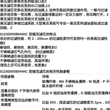
液压滤芯要装在泵的吸油口处
2
液压滤芯安装在泵的出口油路上
2
液压滤芯安装在系统的回油路上
这种安装起间接过滤作用。一般与过滤
器并连安装一背压阀，当过滤器堵塞达到一定压力值时，背压阀打开。2
液压滤芯安装在系统分支油路上
2
液压滤芯单独过滤系统
大型液压系统可专设一液压泵和滤油器组成过滤
回路。2
0110D005BH4HC 贺德克滤芯的特点
良好的过滤性能，对 2 - 200um 的过滤粒度均可发挥均一的表面过滤性
能2
耐蚀性、耐热性、耐压性、耐磨性好2
不锈钢滤芯气孔均匀、 的过滤精度2
不锈钢滤芯单位面积的流量大2
不锈钢滤芯适用低温、高温环境2
清洗之后可以再使用，免更换2
0110D005BH4HC 贺德克滤芯的相关性能参数
性能参数
详情
玻璃纤维 - BN 不锈钢金属网 - W 纸质 - P 
材质
吸水玻纤纤维 - AM3
流量后面的 个字母代表旁
比如 R 指回油有旁通阀，D 指吸油无旁通阀
通阀类型
旁通阀类型后边的数字代
比如 003，指该滤芯的过滤精度为 3μm，025 
表精度
比如 BN - 低压玻纤、BH - 高压玻纤、P - 