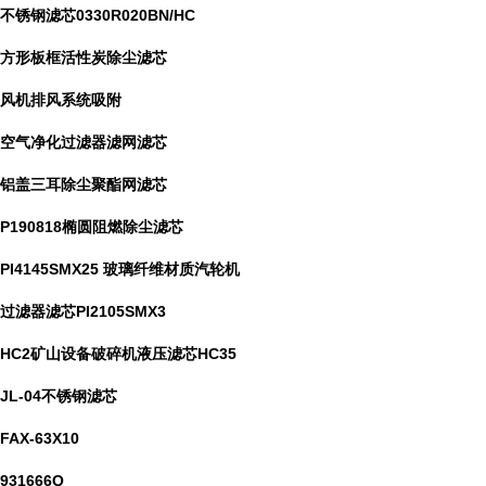
不锈钢滤芯0330R020BN/HC
方形板框活性炭除尘滤芯
风机排风系统吸附
空气净化过滤器滤网滤芯
铝盖三耳除尘聚酯网滤芯
P190818椭圆阻燃除尘滤芯
PI4145SMX25 玻璃纤维材质汽轮机
过滤器滤芯PI2105SMX3
HC2矿山设备破碎机液压滤芯HC35
JL-04不锈钢滤芯
FAX-63X10
931666Q