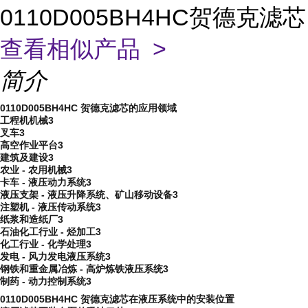
0110D005BH4HC贺德克滤芯
查看相似产品 >
简介
0110D005BH4HC 贺德克滤芯的应用领域
工程机机械
3
叉车
3
高空作业平台
3
建筑及建设
3
农业 - 农用机械
3
卡车 - 液压动力系统
3
液压支架 - 液压升降系统、矿山移动设备
3
注塑机 - 液压传动系统
3
纸浆和造纸厂
3
石油化工行业 - 烃加工
3
化工行业 - 化学处理
3
发电 - 风力发电液压系统
3
钢铁和重金属冶炼 - 高炉炼铁液压系统
3
制药 - 动力控制系统
3
0110D005BH4HC 贺德克滤芯在液压系统中的安装位置