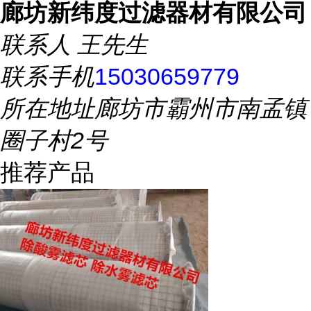
廊坊新纬度过滤器材有限公司
联系人
王先生
联系手机
15030659779
所在地址
廊坊市霸州市南孟镇
圈子村2号
推荐产品