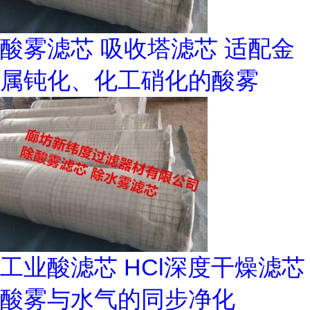
酸雾滤芯 吸收塔滤芯 适配金
属钝化、化工硝化的酸雾
工业酸滤芯 HCl深度干燥滤芯
酸雾与水气的同步净化