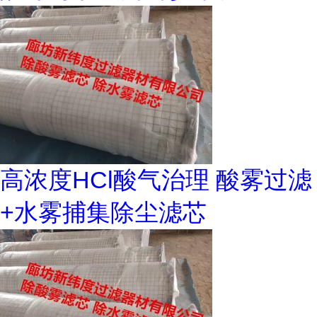
高浓度HCl酸气治理 酸雾过滤
+水雾捕集除尘滤芯