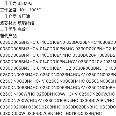
工作压力:3.2MPa
工作温度:-10~+100℃
工作介质:液压油
滤芯材质:玻璃纤维
工作类型:高效1
替代产品
0030D005BH3HC 0140D010BN0 330D020BNHC 10808D
0030D005BH3HCV 0140D010BN3HC 0330D020BNHC2 1
0030D005BH4HC 0140D010BN4HC 0330D020P 10808D
0030D005BH4HCV 0140D010BN4HCV 0330D020V 1081
0030D005BN3HC 0140D010BNHC2 0330R003BN3HC 108
0250DN003BH4HC 0250DN003BH4HC/-V 0250DN003B
0250DN003BN4HC/-V 0250DN006BH4HC 0250DN006BH
0250DN006BN4HC 0250DN006BN4HC/-V 0250DN010B
0250DN100W/HC 0250DN100W/HC/-V 0250DN200W/HC
0250DN200W/HC/-V 0330D010BN4HC 0330D020BN/HC
0330D020BN 0330D020BNHC 0330D020BN3HC 0330D
0330D050W 0330D020BN4HC LH0110D003BN/HC