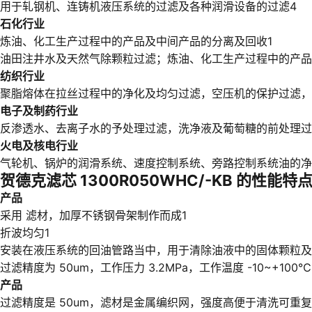
用于轧钢机、连铸机液压系统的过滤及各种润滑设备的过滤4
石化行业
炼油、化工生产过程中的产品及中间产品的分离及回收1
油田注井水及天然气除颗粒过滤；炼油、化工生产过程中的产品
纺织行业
聚脂熔体在拉丝过程中的净化及均匀过滤，空压机的保护过滤，
电子及制药行业
反渗透水、去离子水的予处理过滤，洗净液及葡萄糖的前处理过
火电及核电行业
气轮机、锅炉的润滑系统、速度控制系统、旁路控制系统油的净
贺德克滤芯 1300R050WHC/-KB 的性能特
产品
采用 滤材，加厚不锈钢骨架制作而成1
折波均匀1
安装在液压系统的回油管路当中，用于清除油液中的固体颗粒及
过滤精度为 50um，工作压力 3.2MPa，工作温度 -10~
产品
过滤精度是 50um，滤材是金属编织网，强度高便于清洗可重复