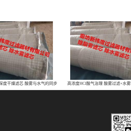
l深度干燥滤芯 酸雾与水气的同步
高浓度HCl酸气治理 酸雾过滤+水
净化
芯