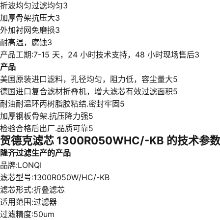
折波均匀过滤均匀3
加厚骨架抗压大3
外加衬网免磨损3
耐高温，腐蚀3
产品工期:7-15 天，24 小时技术支持，48 小时现场售后3
产品
美国原装进口滤料，孔径均匀，阻力低，容尘量大5
德国进口复合滤材折叠机，增大滤芯有效过滤面积5
耐油耐温环丙树脂胶粘结.密封牢固5
加厚钢板骨架.抗压降力强5
检验合格后出厂.品质可靠5
贺德克滤芯 1300R050WHC/-KB 的技术参
隆齐过滤生产的产品
品牌:LONQI
滤芯型号:1300R050W/HC/-KB
滤芯形式:折叠滤芯
适用范围:过滤器
过滤精度:50um