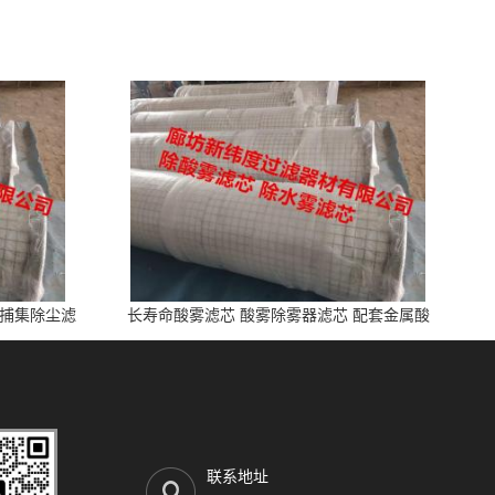
雾捕集除尘滤
长寿命酸雾滤芯 酸雾除雾器滤芯 配套金属酸
洗、电池制造业
联系地址