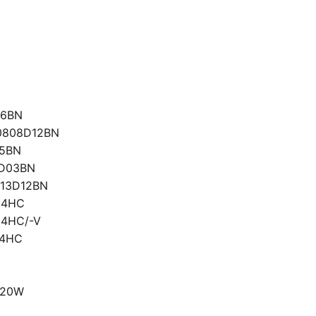
06BN
0808D12BN
25BN
3D03BN
13D12BN
N4HC
4HC/-V
H4HC
020W