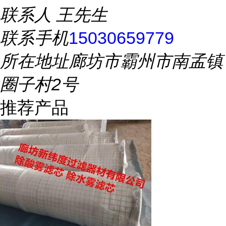
联系人
王先生
联系手机
15030659779
所在地址
廊坊市霸州市南孟镇
圈子村2号
推荐产品