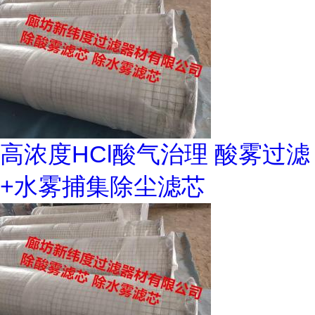
高浓度HCl酸气治理 酸雾过滤
+水雾捕集除尘滤芯