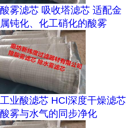
酸雾滤芯 吸收塔滤芯 适配金
属钝化、化工硝化的酸雾
工业酸滤芯 HCl深度干燥滤芯
酸雾与水气的同步净化