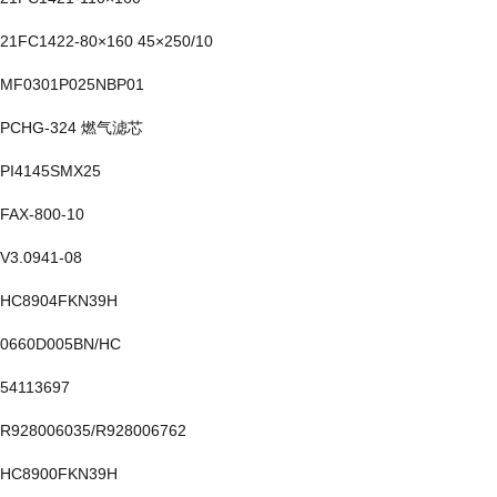
21FC1422-80×160 45×250/10
MF0301P025NBP01
PCHG-324 燃气滤芯
PI4145SMX25
FAX-800-10
V3.0941-08
HC8904FKN39H
0660D005BN/HC
54113697
R928006035/R928006762
HC8900FKN39H