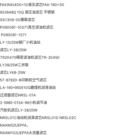
FAX(NX)400x10液压滤芯FAX-160x30
932648Q 10Q 液压油滤芯 不锈钢
S9.1306-00雅歌滤芯
P060081-10S71真空滤油机滤芯
P060081-1S71
LY-15/25W钢厂小机油站
滤芯LY-38/25W
TR20470精密滤油机滤芯TR-20450
LY38/25W三并联
滤芯LY48-25W
57-8792D-B印刷机空气滤芯
LA-160*950E10G磨煤机润滑油站
过滤器滤芯NRSL-01A
2-5685-0154-99小机调节油
汽轮机滤芯LY-38/25W
NRSL01C油动机润滑滤芯NRSL01D NRSL02C
NAXM52UEPFA，
NXAM102UEPFA大流量滤芯