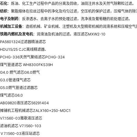
石化
：炼油、化工生产过程中产品的分离及回收，油田注井水及天然气除颗粒过滤。
纺织
：聚脂熔体在拉丝过程中的净化及均匀过滤，空压机的保护过滤，压缩气体的除
电子及制药
：反渗透水、去离子水的预处理过滤，洗净液及葡萄糖的前处理过滤。
机械加工设备
：造纸机械、矿业机械、注塑机及大型精密机械的润滑系统和压缩空气
铁路内燃机及发电机
：润滑油及机油的过滤。液压滤芯MXW2-10
PA5601324过滤器精油滤芯
HDU15/25 CJC离线精滤器、
PCHG-336天然气聚结滤芯PCHG-324
煤气管道滤芯 WH8300FKS39H
G4.0 燃气滤芯G6.0燃气
G3.0管道煤气滤芯
G5.0燃气管道过滤器芯
煤气滤芯G6.0
ABG9820液压滤芯56291404
摊铺机工程机械滤芯ZALX160x250-MDC1
V7.1560-03雅歌液压滤芯
滤油机滤芯 V7.1560-103
Ｖ7.1560-03液压站滤芯