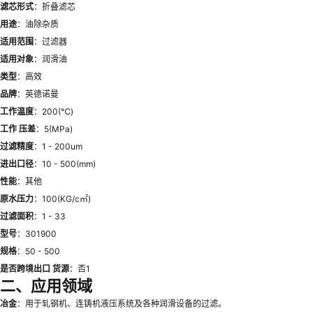
滤芯形式
：折叠滤芯
用途
：油除杂质
适用范围
：过滤器
适用对象
：润滑油
类型
：高效
品牌
：英德诺曼
工作温度
：200(℃)
工作 压差
：5(MPa)
过滤精度
：1 - 200um
进出口径
：10 - 500(mm)
性能
：其他
原水压力
：100(KG/c㎡)
过滤面积
：1 - 33
型号
：301900
规格
：50 - 500
是否跨境出口 货源
：否1
二、应用领域
冶金
：用于轧钢机、连铸机液压系统及各种润滑设备的过滤。