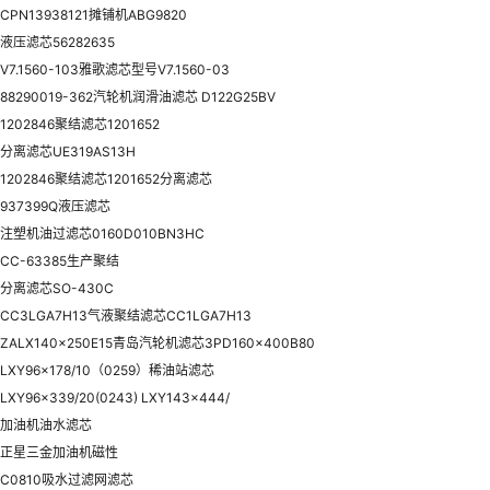
CPN13938121摊铺机ABG9820
液压滤芯56282635
V7.1560-103雅歌滤芯型号V7.1560-03
88290019-362汽轮机润滑油滤芯 D122G25BV
1202846聚结滤芯1201652
分离滤芯UE319AS13H
1202846聚结滤芯1201652分离滤芯
937399Q液压滤芯
注塑机油过滤芯0160D010BN3HC
CC-63385生产聚结
分离滤芯SO-430C
CC3LGA7H13气液聚结滤芯CC1LGA7H13
ZALX140x250E15青岛汽轮机滤芯3PD160x400B80
LXY96x178/10（0259）稀油站滤芯
LXY96x339/20(0243) LXY143x444/
加油机油水滤芯
正星三金加油机磁性
C0810吸水过滤网滤芯