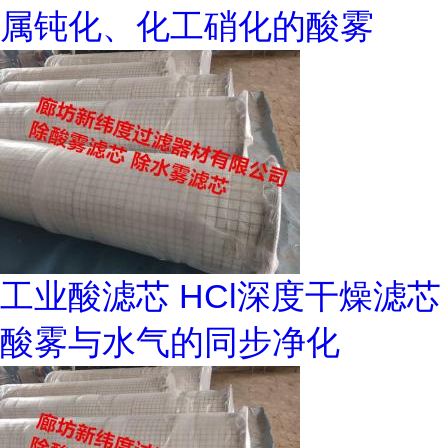
属钝化、化工硝化的酸雾
工业酸滤芯 HCl深度干燥滤芯
酸雾与水气的同步净化