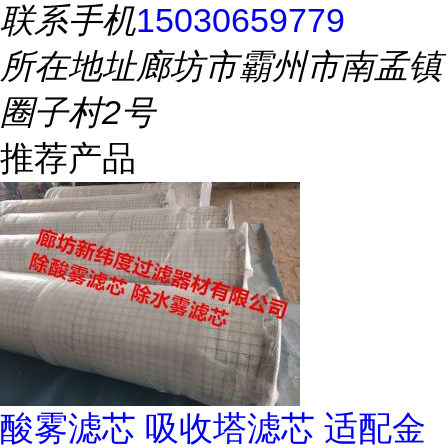
联系手机
15030659779
所在地址
廊坊市霸州市南孟镇
圈子村2号
推荐产品
酸雾滤芯 吸收塔滤芯 适配金