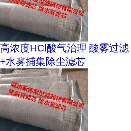
高浓度HCl酸气治理 酸雾过滤
+水雾捕集除尘滤芯