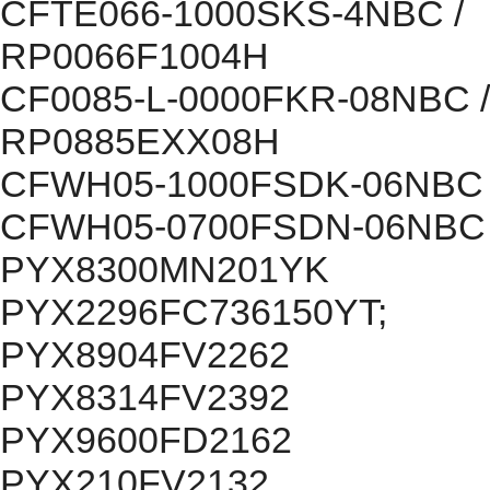
CFTE066-1000SKS-4NBC /
RP0066F1004H
CF0085-L-0000FKR-08NBC /
RP0885EXX08H
CFWH05-1000FSDK-06NBC
CFWH05-0700FSDN-06NBC
PYX8300MN201YK
PYX2296FC736150YT;
PYX8904FV2262
PYX8314FV2392
PYX9600FD2162
PYX210FV2132