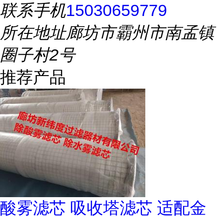
联系手机
15030659779
所在地址
廊坊市霸州市南孟镇
圈子村2号
推荐产品
酸雾滤芯 吸收塔滤芯 适配金