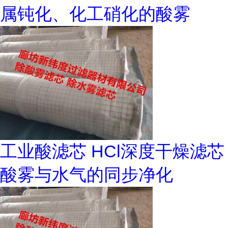
属钝化、化工硝化的酸雾
工业酸滤芯 HCl深度干燥滤芯
酸雾与水气的同步净化