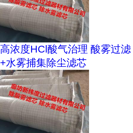
高浓度HCl酸气治理 酸雾过滤
+水雾捕集除尘滤芯