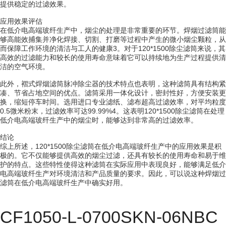
提供稳定的过滤效果。
应用效果评估
在低介电高端玻纤生产中，烟尘的处理是非常重要的环节。焊烟过滤筒能
够高能效捕集并净化焊接、切割、打磨等过程中产生的微小烟尘颗粒，从
而保障工作环境的清洁与工人的健康3。对于120*1500除尘滤筒来说，其
高效的过滤能力和较长的使用寿命意味着它可以持续地为生产过程提供清
洁的空气环境。
此外，褶式焊烟滤筒脉冲除尘器的技术特点也表明，这种滤筒具有结构紧
凑、节省占地空间的优点。滤筒采用一体化设计，密封性好，方便安装更
换，缩短停车时间。选用进口专业滤纸、滤布超高过滤效率，对平均粒度
0.5微米粉末，过滤效率可达99.99%4。这表明120*1500除尘滤筒在处理
低介电高端玻纤生产中的烟尘时，能够达到非常高的过滤效率。
结论
综上所述，120*1500除尘滤筒在低介电高端玻纤生产中的应用效果是积
极的。它不仅能够提供高效的烟尘过滤，还具有较长的使用寿命和易于维
护的特点。这些特性使得这种滤筒在实际应用中表现良好，能够满足低介
电高端玻纤生产对环境清洁和产品质量的要求。因此，可以说这种焊烟过
滤筒在低介电高端玻纤生产中确实好用。
CF1050-L-0700SKN-06NBC