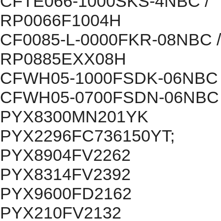
CFTE066-1000SKS-4NBC /
RP0066F1004H
CF0085-L-0000FKR-08NBC /
RP0885EXX08H
CFWH05-1000FSDK-06NBC
CFWH05-0700FSDN-06NBC
PYX8300MN201YK
PYX2296FC736150YT;
PYX8904FV2262
PYX8314FV2392
PYX9600FD2162
PYX210FV2132