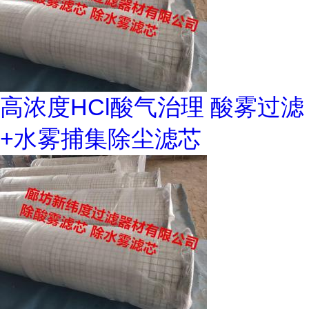
高浓度HCl酸气治理 酸雾过滤
+水雾捕集除尘滤芯