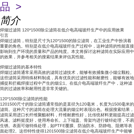
品 >
简介
焊烟过滤筒 120*1500除尘滤筒在低介电高端玻纤生产中的应用效果
引言
焊烟过滤筒，特别是尺寸为120*1500的除尘滤筒，在工业生产中扮演着
重要的角色。特别是在低介电高端玻纤生产过程中，这种滤筒的性能直接
影响到生产环境的质量和产品的纯度。本文将探讨这种滤筒在实际应用中
的效果，并参考相关的搜索结果来评估其性能。
焊烟过滤筒的基本特性
焊烟过滤筒通常采用高效的滤筒过滤技术，能够有效捕集微小烟尘颗粒。
这些滤筒采用特殊材料制成，具有优良的过滤性能和耐磨性，能够有效地
捕捉和拦截焊接过程中产生的烟尘1。在低介电高端玻纤生产中，这种滤
筒的过滤效率和耐用性是非常关键的。
120*1500除尘滤筒的性能
1201500尺寸的除尘滤筒通常指的是直径为120毫米，长度为1500毫米的
滤筒。这种尺寸的滤筒在处理大流量的烟尘时表现出色。根据搜索结果，
滤筒采用进口长纤维聚酯材料，纤维耐磨性好，比传统材料更能提高过滤
风速。滤料挺度好，使用寿命长。上下端盖、骨架均进行镀锌处理，不易
生锈。表面可做特殊处理，如PTFE覆膜、防油防水、防静电、阻燃等表
面处理2。这些特性使得1201500除尘滤筒在低介电高端玻纤生产中能够