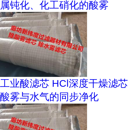
属钝化、化工硝化的酸雾
工业酸滤芯 HCl深度干燥滤芯
酸雾与水气的同步净化