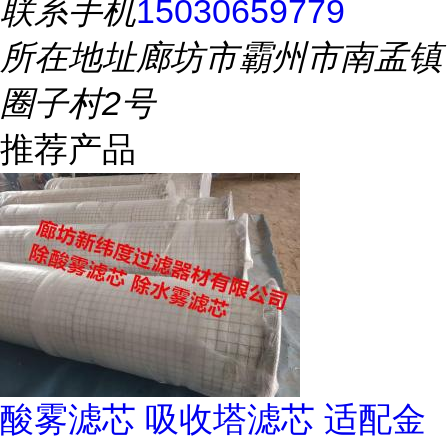
联系手机
15030659779
所在地址
廊坊市霸州市南孟镇
圈子村2号
推荐产品
酸雾滤芯 吸收塔滤芯 适配金