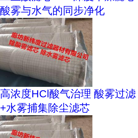
酸雾与水气的同步净化
高浓度HCl酸气治理 酸雾过滤
+水雾捕集除尘滤芯