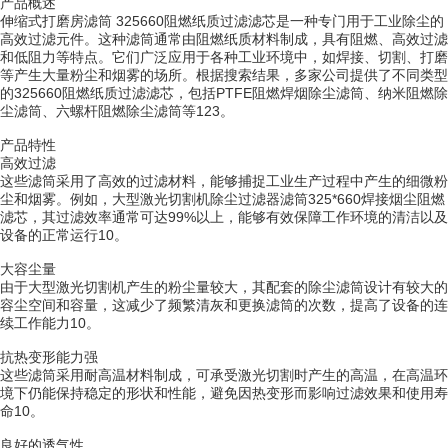
产品概述
伸缩式打磨房滤筒 325660阻燃纸质过滤滤芯是一种专门用于工业除尘的
高效过滤元件。这种滤筒通常由阻燃纸质材料制成，具有阻燃、高效过滤
和低阻力等特点。它们广泛应用于各种工业环境中，如焊接、切割、打磨
等产生大量粉尘和烟雾的场所。根据搜索结果，多家公司提供了不同类型
的325660阻燃纸质过滤滤芯，包括PTFE阻燃焊烟除尘滤筒、纳米阻燃除
尘滤筒、六螺杆阻燃除尘滤筒等123。
产品特性
高效过滤
这些滤筒采用了高效的过滤材料，能够捕捉工业生产过程中产生的细微粉
尘和烟雾。例如，大型激光切割机除尘过滤器滤筒325*660焊接烟尘阻燃
滤芯，其过滤效率通常可达99%以上，能够有效保障工作环境的清洁以及
设备的正常运行10。
大容尘量
由于大型激光切割机产生的粉尘量较大，其配套的除尘滤筒设计有较大的
容尘空间和容量，这减少了频繁清灰和更换滤筒的次数，提高了设备的连
续工作能力10。
抗热变形能力强
这些滤筒采用耐高温材料制成，可承受激光切割时产生的高温，在高温环
境下仍能保持稳定的形状和性能，避免因热变形而影响过滤效果和使用寿
命10。
良好的透气性