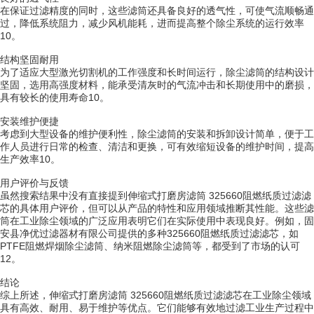
在保证过滤精度的同时，这些滤筒还具备良好的透气性，可使气流顺畅通
过，降低系统阻力，减少风机能耗，进而提高整个除尘系统的运行效率
10。
结构坚固耐用
为了适应大型激光切割机的工作强度和长时间运行，除尘滤筒的结构设计
坚固，选用高强度材料，能承受清灰时的气流冲击和长期使用中的磨损，
具有较长的使用寿命10。
安装维护便捷
考虑到大型设备的维护便利性，除尘滤筒的安装和拆卸设计简单，便于工
作人员进行日常的检查、清洁和更换，可有效缩短设备的维护时间，提高
生产效率10。
用户评价与反馈
虽然搜索结果中没有直接提到伸缩式打磨房滤筒 325660阻燃纸质过滤滤
芯的具体用户评价，但可以从产品的特性和应用领域推断其性能。这些滤
筒在工业除尘领域的广泛应用表明它们在实际使用中表现良好。例如，固
安县净优过滤器材有限公司提供的多种325660阻燃纸质过滤滤芯，如
PTFE阻燃焊烟除尘滤筒、纳米阻燃除尘滤筒等，都受到了市场的认可
12。
结论
综上所述，伸缩式打磨房滤筒 325660阻燃纸质过滤滤芯在工业除尘领域
具有高效、耐用、易于维护等优点。它们能够有效地过滤工业生产过程中