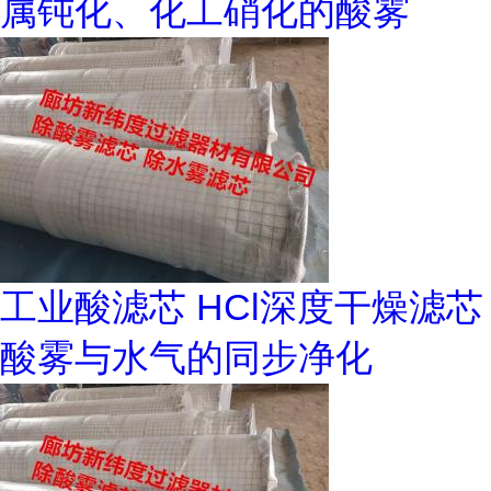
属钝化、化工硝化的酸雾
工业酸滤芯 HCl深度干燥滤芯
酸雾与水气的同步净化