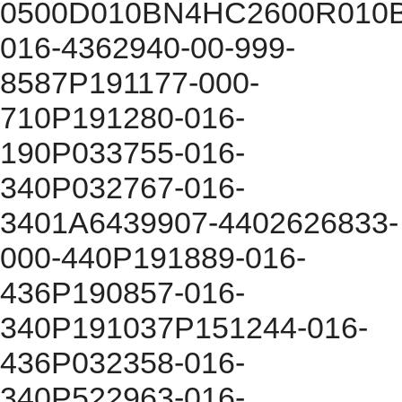
0500D010BN4HC2600R010
016-4362940-00-999-
8587P191177-000-
710P191280-016-
190P033755-016-
340P032767-016-
3401A6439907-4402626833-
000-440P191889-016-
436P190857-016-
340P191037P151244-016-
436P032358-016-
340P522963-016-