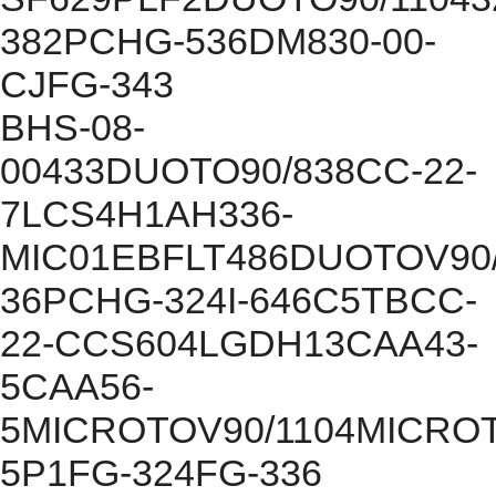
382PCHG-536DM830-00-
CJFG-343
BHS-08-
00433DUOTO90/838CC-22-
7LCS4H1AH336-
MIC01EBFLT486DUOTOV90/
36PCHG-324I-646C5TBCC-
22-CCS604LGDH13CAA43-
5CAA56-
5MICROTOV90/1104MICROT
5P1FG-324FG-336