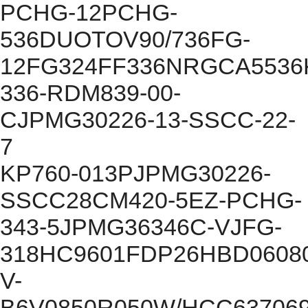
PCHG-12PCHG-
536DUOTOV90/736FG-
12FG324FF336NRGCA5536
336-RDM839-00-
CJPMG30226-13-SSCC-22-
7
KP760-013PJPMG30226-
SSCC28CM420-5EZ-PCHG-
343-5JPMG36346C-VJFG-
318HC9601FDP26HBD06080
V-
B6V0850R050W/HCC637069