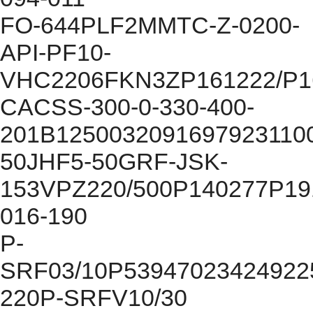
FO-644PLF2MMTC-Z-0200-
API-PF10-
VHC2206FKN3ZP161222/P16
CACSS-300-0-330-400-
201B1250032091697923110
50JHF5-50GRF-JSK-
153VPZ220/500P140277P19
016-190
P-
SRF03/10P5394702342492
220P-SRFV10/30