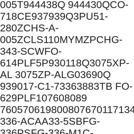
005T944438Q 944430QCO-
718CE937939Q3PU51-
280ZCHS-A-
005ZCLS110MYMZPCHG-
343-SCWFO-
614PLF5P930118Q3075XP-
AL 3075ZP-ALG03690Q
939017-C1-73363883TB FO-
629PLF107608089
76057061980080767011713
336-ACAA33-5SBFG-
336PSFG-336-M1C-