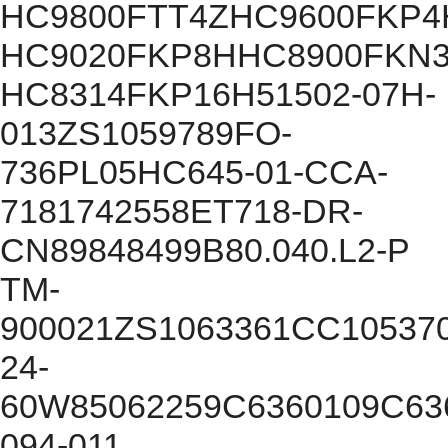
HC9800FTT4ZHC9600FKP
HC9020FKP8HHC8900FKN
HC8314FKP16H51502-07H-
013ZS1059789FO-
736PL05HC645-01-CCA-
7181742558ET718-DR-
CN89848499B80.040.L2-P
TM-
900021ZS1063361CC10537
24-
60W85062259C6360109C63
094-011