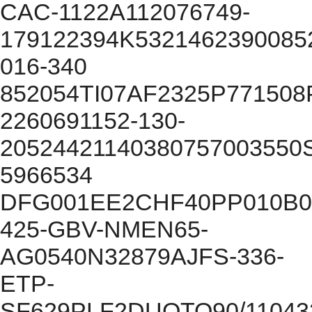
CAC-1122A112076749-
179122394K5321462390085
016-340
852054TI07AF2325P771508
2260691152-130-
20524421140380757003550
5966534
DFG001EE2CHF40PP010B0
425-GBV-NMEN65-
AG0540N32879AJFS-336-
ETP-
SF629PLF2DUOTO90/11043