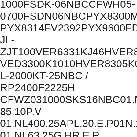
1000FSDK-06NBCCFWH05-
0700FSDN06NBCPYX8300M
PYX8314FV2392PYX9600F
JL-
ZJT100VER6331KJ46HVER
VED3300K1010HVER8305K
L-2000KT-25NBC /
RP2400F2225H
CFWZ031000SKS16NBC01.NR1
85.10P.V
01.NL400.25APL.30.E.P01N.
01.NL63.25G.HR.E.P