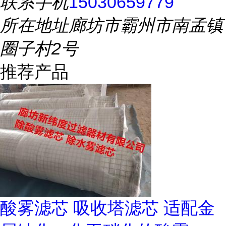
联系手机
15030659779
所在地址
廊坊市霸州市南孟镇
圈子村2号
推荐产品
酸雾滤芯 吸收塔滤芯 适配金