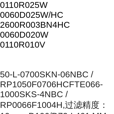
0110R025W
0060D025W/HC
2600R003BN4HC
0060D020W
0110R010V
50-L-0700SKN-06NBC /
RP1050F0706HCFTE066-
1000SKS-4NBC /
RP0066F1004H,过滤精度：