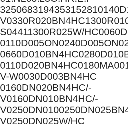
3250683194353152810140D
V0330R020BN4HC1300R01
S04411300R025W/HC0060
0110D005ON0240D005ON0
0660D010BN4HC0280D010
0110D020BN4HC0180MA00
V-W0030D003BN4HC
0160DN020BN4HC/-
V0160DN010BN4HC/-
V0250DN0100250DN025BN4
V0250DN025W/HC