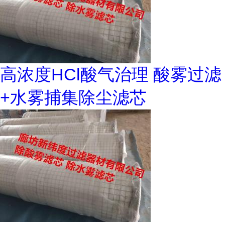
高浓度HCl酸气治理 酸雾过滤
+水雾捕集除尘滤芯